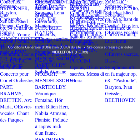
Conditions Générales d'Utilisation (CGU) du site
•
Site conçu et réalisé par Julien
VIEILLEFONT (HEC03)