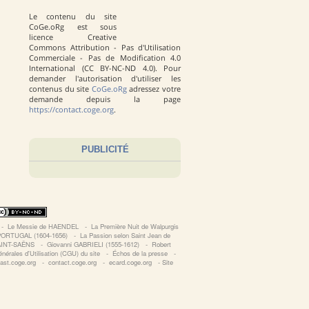
Le contenu du site
CoGe.oRg est sous
licence Creative
Commons Attribution - Pas d'Utilisation
Commerciale - Pas de Modification 4.0
International (CC BY-NC-ND 4.0). Pour
demander l'autorisation d'utiliser les
contenus du site
CoGe.oRg
adressez votre
demande depuis la page
https://contact.coge.org
.
PUBLICITÉ
‐
Le Messie de HAENDEL
‐
La Première Nuit de Walpurgis
ORTUGAL (1604-1656)
‐
La Passion selon Saint Jean de
SAINT-SAËNS
‐
Giovanni GABRIELI (1555-1612)
‐
Robert
nérales d'Utilisation (CGU) du site
‐
Échos de la presse
‐
ast.coge.org
‐
contact.coge.org
‐
ecard.coge.org
‐
Site