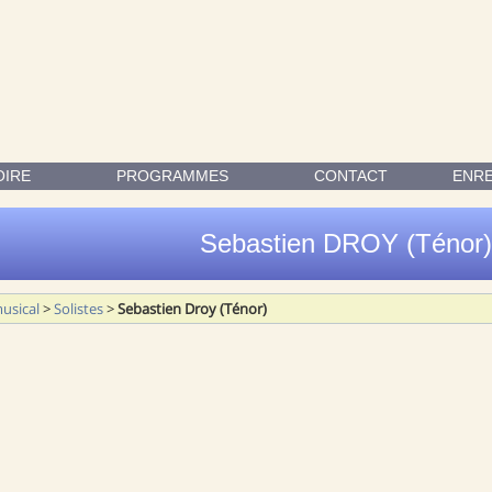
AINTENU POUR SA VALEUR DOCUMENTAIRE ET SON INTÉRÊT HIST
OIRE
PROGRAMMES
CONTACT
ENR
Sebastien DROY (Ténor)
usical
>
Solistes
>
Sebastien Droy (Ténor)