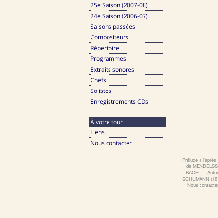
25e Saison (2007-08)
24e Saison (2006-07)
Saisons passées
Compositeurs
Répertoire
Programmes
Extraits sonores
Chefs
Solistes
Enregistrements CDs
À votre tour
Liens
Nous contacter
Prélude à l'aprè
de MENDELS
BACH
‐
Anto
SCHUMANN (181
Nous contacte