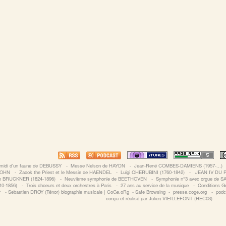
s midi d'un faune de DEBUSSY
‐
Messe Nelson de HAYDN
‐
Jean-René COMBES-DAMIENS (1957-...)
SOHN
‐
Zadok the Priest et le Messie de HAENDEL
‐
Luigi CHERUBINI (1760-1842)
‐
JEAN IV DU P
n BRUCKNER (1824-1896)
‐
Neuvième symphonie de BEETHOVEN
‐
Symphonie n°3 avec orgue de 
0-1856)
‐
Trois choeurs et deux orchestres à Paris
‐
27 ans au service de la musique
‐
Conditions Gé
r
‐
Sebastien DROY (Ténor) biographie musicale | CoGe.oRg
‐
Safe Browsing
‐
presse.coge.org
‐
podc
conçu et réalisé par Julien VIEILLEFONT (HEC03)