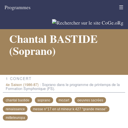
Programmes
☰
Chantal BASTIDE
(Soprano)
1 CONCERT
4e Saison (1986-87)
: Soprano dans le programme de printemps de la
Formation Symphonique (FS).
chantal bastide
soprano
mozart
oeuvres sacrées
renaissance
messe n°17 en ut mineur k 427 “grande messe”
mitteleuropa