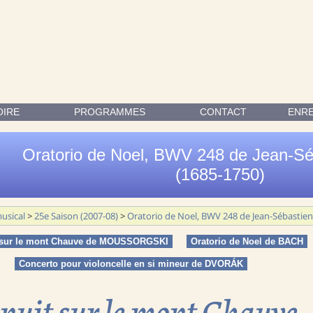
JEAN-SÉBASTIEN BACH (1685-1750) ; UNE NUIT SUR LE MONT 
OIRE
PROGRAMMES
CONTACT
ENR
Oratorio de Noel, BWV 248 de Jean-S
(1685-1750)
usical
>
25e Saison (2007-08)
>
Oratorio de Noel, BWV 248 de Jean-Sébastie
 sur le mont Chauve de MOUSSORGSKI
Oratorio de Noel de BACH
Concerto pour violoncelle en si mineur de DVORÁK
nuit sur le mont Chauve