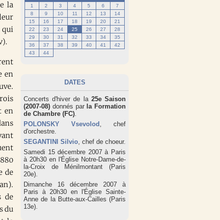
e la
1
2
3
4
5
6
7
8
9
10
11
12
13
14
leur
15
16
17
18
19
20
21
 qui
22
23
24
25
26
27
28
29
30
31
32
33
34
35
v).
36
37
38
39
40
41
42
43
44
rent
e en
DATES
uve.
rois
Concerts d'hiver de la
25e Saison
(2007-08)
donnés par
la Formation
t en
de Chambre (FC)
.
dans
POLONSKY Vsevolod
, chef
d'orchestre.
vant
SEGANTINI Silvio
, chef de choeur.
uent
Samedi 15 décembre 2007 à Paris
1880
à 20h30 en l'Église Notre-Dame-de-
la-Croix de Ménilmontant (Paris
e de
20e).
an).
Dimanche 16 décembre 2007 à
Paris à 20h30 en l'Église Sainte-
s de
Anne de la Butte-aux-Cailles (Paris
13e).
s du