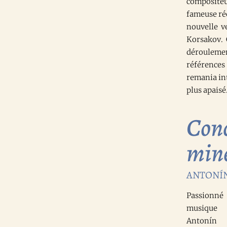
compositeu
fameuse réo
nouvelle v
Korsakov. 
déroulemen
références
remania in
plus apaisé
Conc
mine
ANTONÍN 
Passion
musique 
Antoní