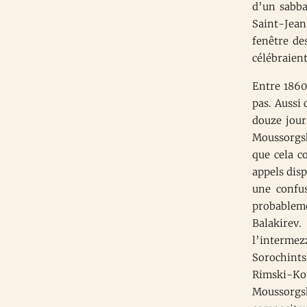
d’un sabba
Saint-Jean.
fenêtre de
célébraient
Entre 1860
pas. Aussi
douze jour
Moussorgsk
que cela c
appels dis
une confus
probableme
Balakirev
l’intermez
Sorochints
Rimski-Ko
Moussorgski