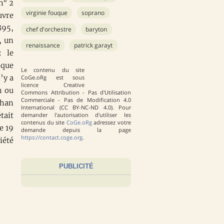
n° 2
virginie fouque
soprano
uvre
895,
chef d'orchestre
baryton
, un
renaissance
patrick garayt
: le
 que
Le contenu du site
’y a
CoGe.oRg est sous
licence Creative
n ou
Commons Attribution - Pas d'Utilisation
Commerciale - Pas de Modification 4.0
ihan
International (CC BY-NC-ND 4.0). Pour
tait
demander l'autorisation d'utiliser les
contenus du site
CoGe.oRg
adressez votre
e 19
demande depuis la page
https://contact.coge.org
.
iété
PUBLICITÉ