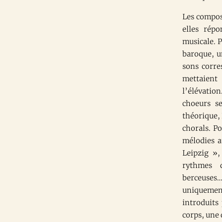
Les compos
elles rép
musicale. P
baroque, u
sons corres
mettaient
l’élévatio
choeurs s
théorique,
chorals. P
mélodies a
Leipzig »,
rythmes d
berceuses…
uniquemen
introduits
corps, une 