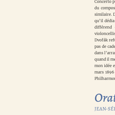
Concerto p
du composi
similaire.
qu’il dédi
différend
violoncell
Dvořák refu
pas de cad
dans l’arr
quand il me
mon idée et
mars 1896 
Philharmon
Orat
JEAN-SÉB