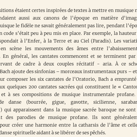
itions étaient certes inspirées de textes à mettre en musique 
ondaient aussi aux canons de l’époque en matière d’imag
uisque le fidèle ne savait généralement pas lire, pendant l’ép
n code s’était peu à peu mis en place. Par exemple, la hauteur
pondait à l’Enfer, à la Terre et au Ciel (Paradis). Les variat
 en scène les mouvements des âmes entre l’abaissemen
n. En général, les cantates commencent et se terminent par
ervant de cadre à deux couples récitatif - aria. À ce sc
 Bach ajoute des sinfonias – morceaux instrumentaux purs – et
our composer les six cantates de l’Oratorio, Bach a emprunté
ux quelques 200 cantates sacrées qui constituent le « Canto
 et à ses compositions de musique instrumentale profane.
e danse (bourrée, gigue, gavotte, sicilienne, saraba
) qui apparaissent dans la musique sacrée baroque ne sont
t des parodies de musique profane. Ils sont générale
 pour créer une harmonie entre la catharsis de l’âme et cell
danse spirituelle aidant à se libérer de ses pêchés.