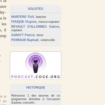
t la
 une
SOLISTES
sky-
MANTERO Thill
, baryton
a le
FOUQUE Virginie
, mezzo-soprano
 les
REVAULT D'ALLONNES Sabine
,
, il
soprano
GARAYT Patrick
, ténor
coup
PERRAUD Raphaël
, violoncelle
i
HISTORIQUE
Retrouvez 1 des œuvres de ce
nt le
programme données à l'occasion
4
de
d'autres concerts :