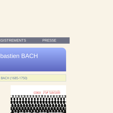
CHAUVE (ARR. RIMSKY-KORSAKOV) DE MODESTE MOUSSORGSKI (1
EGISTREMENTS
PRESSE
ébastien BACH
n BACH (1685-1750)