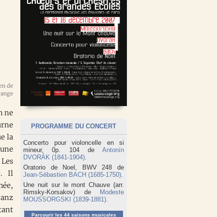
n ne
urne
PROGRAMME DU CONCERT
e la
Concerto pour violoncelle en si
’une
mineur, 0p. 104 de
Antonín
DVORÁK (1841-1904)
.
 Les
Oratorio de Noel, BWV 248 de
. Il
Jean-Sébastien BACH (1685-1750)
.
mée,
Une nuit sur le mont Chauve (arr.
Rimsky-Korsakov) de
Modeste
ranz
MOUSSORGSKI (1839-1881)
.
tant
Parcourir les 44 saisons musicales