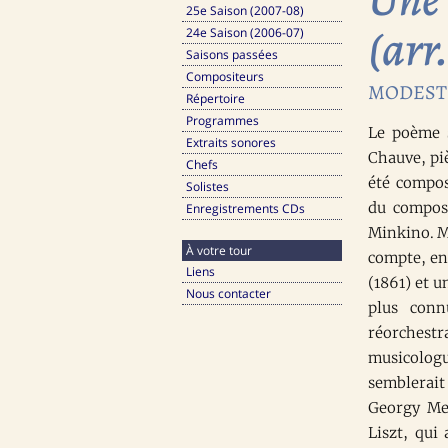
25e Saison (2007-08)
(arr
24e Saison (2006-07)
Saisons passées
Compositeurs
MODESTE
Répertoire
Programmes
Le poème 
Extraits sonores
Chauve, pi
Chefs
été compos
Solistes
du compos
Enregistrements CDs
Minkino. M
À votre tour
compte, en
Liens
(1861) et 
Nous contacter
plus conn
réorchestra
musicolog
semblerait
Georgy Men
Liszt, qui