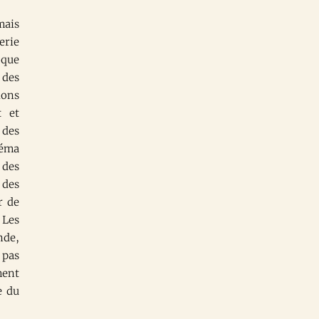
mais
erie
oque
 des
ions
t et
 des
héma
 des
 des
r de
 Les
nde,
 pas
ment
e du