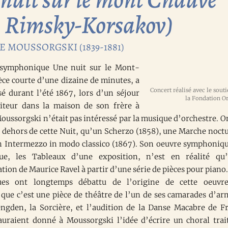
. Rimsky-Korsakov)
 MOUSSORGSKI (1839-1881)
symphonique Une nuit sur le Mont-
èce courte d’une dizaine de minutes, a
é durant l’été 1867, lors d’un séjour
iteur dans la maison de son frère à
oussorgski n’était pas intéressé par la musique d’orchestre. O
 dehors de cette Nuit, qu’un Scherzo (1858), une Marche noct
un Intermezzo in modo classico (1867). Son oeuvre symphoniqu
ue, les Tableaux d’une exposition, n’est en réalité qu
tion de Maurice Ravel à partir d’une série de pièces pour piano.
ues ont longtemps débattu de l’origine de cette oeuvre
 que c’est une pièce de théâtre de l’un de ses camarades d’ar
gden, la Sorcière, et l’audition de la Danse Macabre de F
 auraient donné à Moussorgski l’idée d’écrire un choral trai