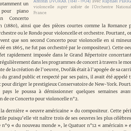
Antonín DVORÁK (1841-1904)
avec
Raphaël PER
notamment un
violoncelle
super soliste
de l'Orchestre Nationa
 pour piano
France.
un Concerto
n (1880), ainsi que des pièces courtes comme la Romance 
rchestre ou le Rondo pour violoncelle et orchestre. Pourtant, o
uvent que son second Concerto pour violoncelle en si mineur
éé en 1865, ne fut pas orchestré par le compositeur). Cette oe
ffet rapidement imposée dans le Grand Répertoire concertant
s régulièrement dans les programmes de concert à travers le mo
te de la création de l’oeuvre, Dvořák était à l’apogée de sa carri
du grand public et respecté par ses pairs, il avait été appelé t
t pour diriger le prestigieux Conservatoire de New-York. Pourt
 pays le poussa à démissionner quelques semaines avan
 de ce Concerto pour violoncelle n°2.
 la dernière « oeuvre américaine » du compositeur. Cette pér
rtile puisqu’elle vit naître trois de ses oeuvres les plus célèbres
n°9 « du nouveau monde », le Quatuor n°12 « américain » e