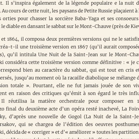
t. Il s’inspira également de la légende populaire e la nuit d
 Au cours de cette nuit, les paysans de Petite Russie plaçaient à 
s orties pour chasser la sorcière Baba-Yaga et ses consoeurs
 le diable en dansant le sabbat sur le Mont-Chauve (près de Kie
 et 1864, il composa deux premières versions qui ne le satisfi
 créa-t-il une troisième version en 1867 (qu’il aurait composé
s), qu’il intitula Une Nuit de la Saint-Jean sur le Mont-Cha
i considéra cette troisième version comme définitive : « je c
orrespond bien au caractère du sabbat, qui est tout en cris e
persés, jusqu’au moment où la racaille diabolique se mélange 
ion totale ». Pourtant, elle ne fut jamais jouée de son vi
nt en raison des critiques qu’émit à son égard le très infl
. Il réutilisa la matière orchestrale pour composer en 
zo final du deuxième acte d’un opéra resté inachevé, La Foir
ky, d’après une nouvelle de Gogol (La Nuit de la Saint-Je
rsakov, qui se chargea de l’édition des oeuvres posthume
, décida de « corriger » et d’« améliorer » toutes les partition