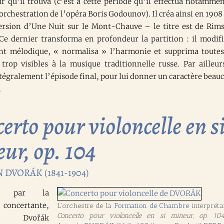
r qu’il trouva (c’est à cette période qu’il effectua notammen
rchestration de l’opéra Boris Godounov). Il créa ainsi en 1908
ersion d’Une Nuit sur le Mont-Chauve – le titre est de Rim
Ce dernier transforma en profondeur la partition : il modifi
t mélodique, « normalisa » l’harmonie et supprima toutes
 trop visibles à la musique traditionnelle russe. Par ailleurs
tégralement l’épisode final, pour lui donner un caractère beau
.
erto pour violoncelle en s
ur, op. 104
DVORÁK (1841-1904)
né par la
concertante,
L'orchestre de la
Formation de Chambre
interpréta
Concerto pour violoncelle en si mineur, op. 10
n Dvořák