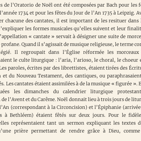
es de l’Oratorio de Noël ont été composées par Bach pour les f
l’année 1734 et pour les fêtes du Jour de l’An 1735 à Leipzig. A
r chacune des cantates, il est important de les resituer dans 
’expliquer les formes musicales qu’elles suivent et leur finalit
l’appellation « cantate » servait à désigner une suite de morc
profane. Quand il s’agissait de musique religieuse, le terme co
ilégié. Il regroupait dans l’Église réformée les morceaux
ent le culte liturgique : l’aria, l’arioso, le choral, le choeur e
 Les paroles, écrites par des librettistes, étaient tirées des Écri
n et du Nouveau Testament, des cantiques, ou paraphrasaient
és. Les cantates étaient assimilées à de la musique « figurée ». E
ouées les dimanches du calendrier liturgique protestan
 de l’Avent et du Carême. Noël donnait lieu à trois jours de litur
l’An (correspondant à la Circoncision) et l’Épiphanie (arrivée
 à Bethléem) étaient fêtés sur deux jours. Pour le fidèl
elles représentaient tant un sermon expliquant les textes d
qu’une prière permettant de rendre grâce à Dieu, comme