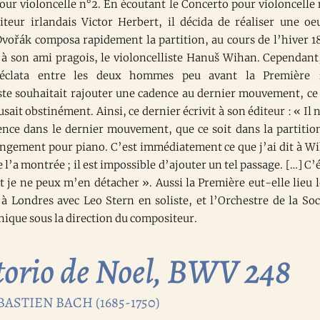
our violoncelle n°2. En écoutant le Concerto pour violoncelle 
teur irlandais Victor Herbert, il décida de réaliser une oe
 Dvořák composa rapidement la partition, au cours de l’hiver 1
a à son ami pragois, le violoncelliste Hanuš Wihan. Cependant
 éclata entre les deux hommes peu avant la Première 
iste souhaitait rajouter une cadence au dernier mouvement, ce
sait obstinément. Ainsi, ce dernier écrivit à son éditeur : « Il n
ence dans le dernier mouvement, que ce soit dans la partitio
angement pour piano. C’est immédiatement ce que j’ai dit à W
 l’a montrée ; il est impossible d’ajouter un tel passage. […] C’é
 je ne peux m’en détacher ». Aussi la Première eut-elle lieu l
à Londres avec Leo Stern en soliste, et l’Orchestre de la Soc
ique sous la direction du compositeur.
orio de Noel, BWV 248
ASTIEN BACH (1685-1750)