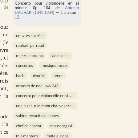
RAUD
,
Concerto pour violoncelle en si
l de
mineur, 0p. 104 de
Antonín
DVORÁK (1841-1904)
∼ 1 saison :
12
.
pour
n ne
oeuvres sacrées
 (le
raphaël perraud
uvre
mezzo-soprano
violoncelle
, et
nde.
concertos
musique russe
ère.
bach
dvorák
ténor
rois
oratorio de noel bwv 248
ant,
concerto pour violoncelle en si mineur 0p. 104
t la
une nuit sur le mont chauve (arr. rimsky-korsakov)
sabine revault d'allonnes
iode
 : la
chef de choeur
moussorgski
t ce
thill mantero
mitteleuropa