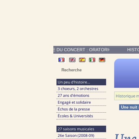
DE PROGRAMME DU CONCERT : ORATORIO DE NOEL, BWV 248 DE 
HIST
Un peu d'histoire…
3 choeurs, 2 orchestres
27 ans d'émotions
Historique m
Engagé et solidaire
Une nuit
Échos de la presse
Écoles & Universités
27 saisons musicales
Une 
26e Saison (2008-09)