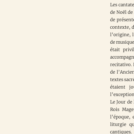
Les cantat
de Noël de 
de présente
contexte, d
l’origine, 
de musique 
était priv
accompagnai
recitativo.
de l’Ancie
textes sacr
étaient j
l’exception
Le Jour de 
Rois Mages
l’époque, 
liturgie 
cantiques.