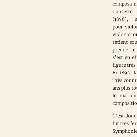
composa 
Concerto
(1876), 
pour violo
violon et o
retient so
premier, cr
s’est en e
figure trè
En 1895, da
Très connu 
ans plus tô
le mal du
composition
C’est donc
fut très fe
Symphonie 