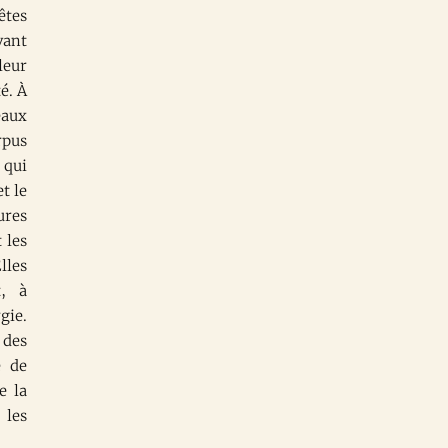
êtes
vant
leur
é. À
eaux
rpus
 qui
t le
tures
 les
lles
t, à
gie.
 des
e de
e la
 les