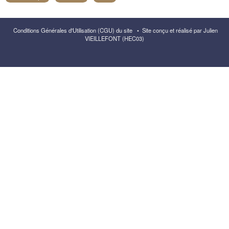
Conditions Générales d'Utilisation (CGU) du site
•
Site conçu et réalisé par Julien
VIEILLEFONT (HEC03)