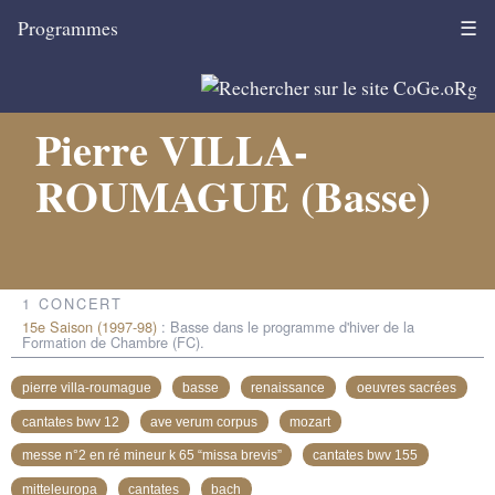
Programmes
☰
Pierre VILLA-
ROUMAGUE (Basse)
1 CONCERT
15e Saison (1997-98)
: Basse dans le programme d'hiver de la
Formation de Chambre (FC).
pierre villa-roumague
basse
renaissance
oeuvres sacrées
cantates bwv 12
ave verum corpus
mozart
messe n°2 en ré mineur k 65 “missa brevis”
cantates bwv 155
mitteleuropa
cantates
bach