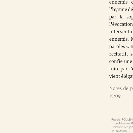
ennemis d
l'hymne dé
par la so
l'évocati
interventi
ennemis. M
paroles « 
recitatif,
confie une
fuite par l
vient éléga
Notes de p
15:09
Francis POULENC
de Johannes
BORODINE (18
(1567-1643)
‐
T