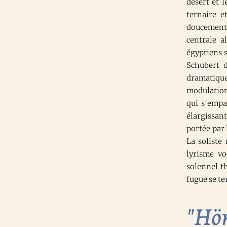
désert et 
ternaire e
doucement 
centrale a
égyptiens 
Schubert d
dramatiqu
modulation
qui s'empa
élargissan
portée par 
La soliste
lyrisme vo
solennel t
fugue se t
"Hör