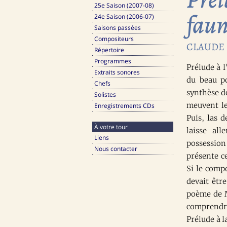
25e Saison (2007-08)
fau
24e Saison (2006-07)
Saisons passées
Compositeurs
CLAUDE D
Répertoire
Programmes
Prélude à l
Extraits sonores
du beau p
Chefs
synthèse de
Solistes
meuvent le
Enregistrements CDs
Puis, las 
À votre tour
laisse al
Liens
possessio
Nous contacter
présente ce
Si le compo
devait êtr
poème de M
comprendre
Prélude à l