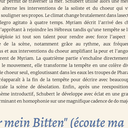
leur permit de traverser la mer. Schubert utilise alors une me
t alterne les interventions de la soliste et du choeur qui v
souligner ses propos. Le climat change brutalement dans lasec
llegro agitato à quatre temps. Myriam décrit l'arrivé des c
s'apprêtant à rejoindre les Hébreux tandis qu'une tempête se l
éploie ici tout son talent pour rendre avec force l'aspect 
e de la scène, notamment grâce au rythme, aux fréque
s et aux interventions du choeur amplifiant la peur et l'ango
rent de Myriam. La quatrième partie s'enchaîne directemen
t le mouvement, elle transforme la tempête en une colère di
le choeur seul, engloutissant dans les eaux les troupes de Phar
 réapparaît à la fin de la tempête pour décrire avec beaucou
cale la scène de désolation. Enfin, après une reexpositio
hème introductif, Schubert le développe avec éclat en une gr
erminant en homophonie sur une magnifique cadence de do maj
 mein Bitten" (écoute ma