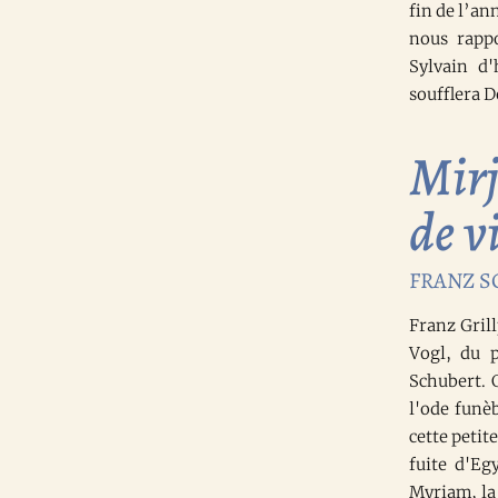
fin de l’an
nous rapp
Sylvain d'
soufflera D
Mirj
de v
FRANZ SC
Franz Gril
Vogl, du p
Schubert. 
l'ode funè
cette petit
fuite d'Eg
Myriam, la