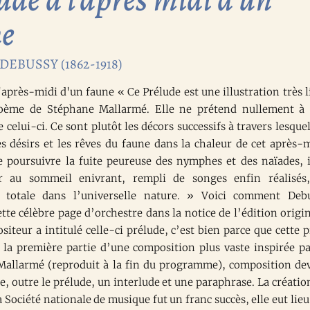
ne
EBUSSY (1862-1918)
'après-midi d'un faune « Ce Prélude est une illustration très l
oème de Stéphane Mallarmé. Elle ne prétend nullement à
 celui-ci. Ce sont plutôt les décors successifs à travers lesquel
s désirs et les rêves du faune dans la chaleur de cet après-m
de poursuivre la fuite peureuse des nymphes et des naïades, i
ler au sommeil enivrant, rempli de songes enfin réalisés
n totale dans l’universelle nature. » Voici comment Deb
tte célèbre page d’orchestre dans la notice de l’édition origin
siteur a intitulé celle-ci prélude, c’est bien parce que cette p
e la première partie d’une composition plus vaste inspirée pa
allarmé (reproduit à la fin du programme), composition de
, outre le prélude, un interlude et une paraphrase. La créatio
a Société nationale de musique fut un franc succès, elle eut lieu 