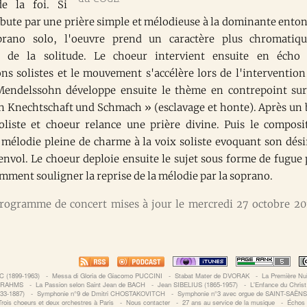
e la foi. Si
bute par une prière simple et mélodieuse à la dominante ento
prano solo, l'oeuvre prend un caractère plus chromatiq
on de la solitude. Le choeur intervient ensuite en écho
ons solistes et le mouvement s'accélère lors de l'intervention
endelssohn développe ensuite le thème en contrepoint sur
In Knechtschaft und Schmach » (esclavage et honte). Après un 
 soliste et choeur relance une prière divine. Puis le composi
 mélodie pleine de charme à la voix soliste evoquant son dési
'envol. Le choeur deploie ensuite le sujet sous forme de fugue 
mment souligner la reprise de la mélodie par la soprano.
rogramme de concert mises à jour le mercredi 27 octobre 20
 (1899-1963)
‐
Messa di Gloria de Giacomo PUCCINI
‐
Stabat Mater de DVORAK
‐
La Première N
 BRAHMS
‐
La Passion selon Saint Jean de BACH
‐
Jean SIBELIUS (1865-1957)
‐
L'Enfance du Chris
33-1887)
‐
Symphonie n°9 de Dmitri CHOSTAKOVITCH
‐
Symphonie n°3 avec orgue de SAINT-SAËN
rois choeurs et deux orchestres à Paris
‐
Nous contacter
‐
27 ans au service de la musique
‐
Échos 