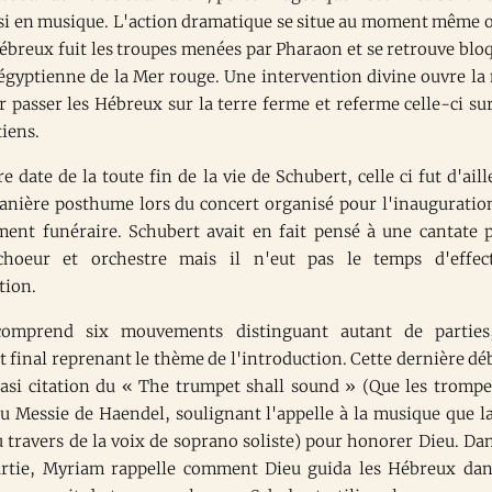
si en musique. L'action dramatique se situe au moment même o
Hébreux fuit les troupes menées par Pharaon et se retrouve blo
e égyptienne de la Mer rouge. Une intervention divine ouvre la
r passer les Hébreux sur la terre ferme et referme celle-ci sur
iens.
e date de la toute fin de la vie de Schubert, celle ci fut d'aill
anière posthume lors du concert organisé pour l'inauguratio
nt funéraire. Schubert avait en fait pensé à une cantate 
choeur et orchestre mais il n'eut pas le temps d'effec
tion.
comprend six mouvements distinguant autant de parties
final reprenant le thème de l'introduction. Cette dernière dé
asi citation du « The trumpet shall sound » (Que les trompe
u Messie de Haendel, soulignant l'appelle à la musique que l
 travers de la voix de soprano soliste) pour honorer Dieu. Dan
rtie, Myriam rappelle comment Dieu guida les Hébreux dan