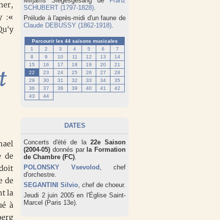
Mirjams Siegesgesang de
Franz
ner,
SCHUBERT (1797-1828)
.
y :«
Prélude à l'après-midi d'un faune de
Claude DEBUSSY (1862-1918)
.
Qu'y
Parcourir les 44 saisons musicales
1
2
3
4
5
6
7
8
9
10
11
12
13
14
t
15
16
17
18
19
20
21
22
23
24
25
26
27
28
29
30
31
32
33
34
35
36
37
38
39
40
41
42
43
44
DATES
Concerts d'été de la
22e Saison
hael
(2004-05)
donnés par
la Formation
e de
de Chambre (FC)
.
POLONSKY Vsevolod
, chef
doit
d'orchestre.
e de
SEGANTINI Silvio
, chef de choeur.
t la
Jeudi 2 juin 2005 en l'Église Saint-
Marcel (Paris 13e).
ué à
berg