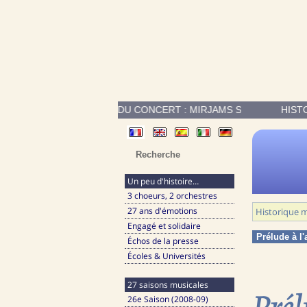
DE PROGRAMME DU CONCERT : MIRJAMS SIEGESGESANG DE FRANZ 
HIST
Un peu d'histoire…
3 choeurs, 2 orchestres
27 ans d'émotions
Historique m
Engagé et solidaire
Prélude à l
Échos de la presse
Écoles & Universités
27 saisons musicales
Prél
26e Saison (2008-09)