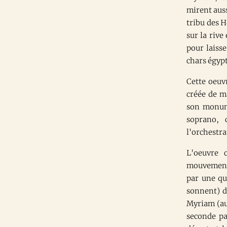
mirent aus
tribu des 
sur la riv
pour laisse
chars égypt
Cette oeuvr
créée de m
son monume
soprano, 
l'orchestra
L'oeuvre 
mouvement 
par une qu
sonnent) d
Myriam (au
seconde pa