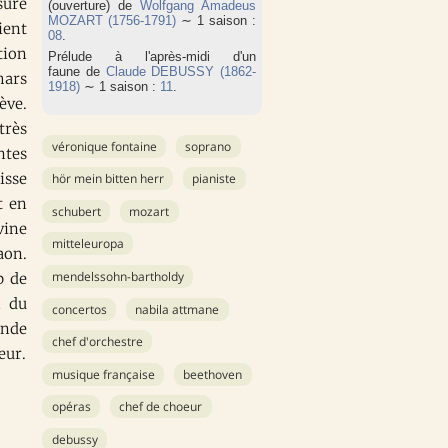
sure
(ouverture) de
Wolfgang Amadeus
MOZART (1756-1791)
∼ 1 saison :
ient
08
.
tion
Prélude à l'après-midi d'un
faune de
Claude DEBUSSY (1862-
hars
1918)
∼ 1 saison :
11
.
ève.
très
véronique fontaine
soprano
ntes
isse
hör mein bitten herr
pianiste
t en
schubert
mozart
vine
mitteleuropa
aon.
mendelssohn-bartholdy
p de
n du
concertos
nabila attmane
ande
chef d'orchestre
eur.
musique française
beethoven
opéras
chef de choeur
debussy