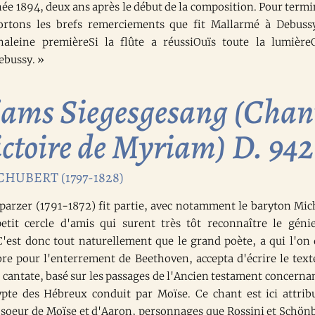
née 1894, deux ans après le début de la composition. Pour termi
ortons les brefs remerciements que fit Mallarmé à Debuss
haleine premièreSi la flûte a réussiOuïs toute la lumière
ebussy. »
ams Siegesgesang (Chan
ictoire de Myriam) D. 942
HUBERT (1797-1828)
lparzer (1791-1872) fit partie, avec notamment le baryton Mic
etit cercle d'amis qui surent très tôt reconnaître le géni
C'est donc tout naturellement que le grand poète, a qui l'on 
bre pour l'enterrement de Beethoven, accepta d'écrire le text
e cantate, basé sur les passages de l'Ancien testament concernan
ypte des Hébreux conduit par Moïse. Ce chant est ici attrib
 soeur de Moïse et d'Aaron, personnages que Rossini et Schön