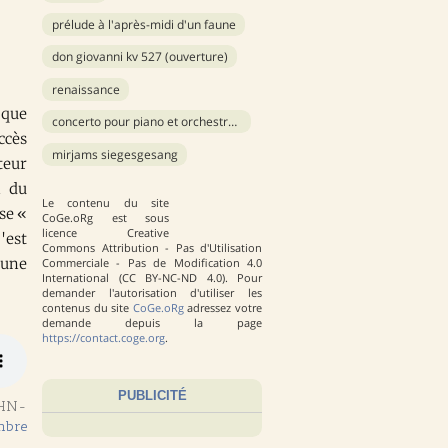
prélude à l'après-midi d'un faune
don giovanni kv 527 (ouverture)
renaissance
 que
concerto pour piano et orchestre n°4 en sol majeur
ccès
mirjams siegesgesang
teur
n du
Le contenu du site
se «
CoGe.oRg est sous
licence Creative
'est
Commons Attribution - Pas d'Utilisation
 une
Commerciale - Pas de Modification 4.0
International (CC BY-NC-ND 4.0). Pour
demander l'autorisation d'utiliser les
contenus du site
CoGe.oRg
adressez votre
demande depuis la page
https://contact.coge.org
.
PUBLICITÉ
HN-
mbre