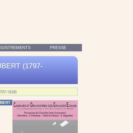
NDELSSOHN-BARTHOLDY (1809-1847) ; PRÉLUDE À L'APRÈS MIDI
EGISTREMENTS
PRESSE
UBERT (1797-
797-1828)
UBERT