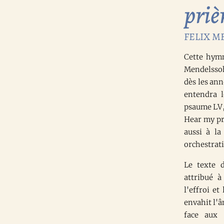
priè
FELIX M
Cette hymn
Mendelssoh
dès les ann
entendra l
psaume LV, 
Hear my pr
aussi à l
orchestrati
Le texte 
attribué à
l'effroi et
envahit l'
face aux