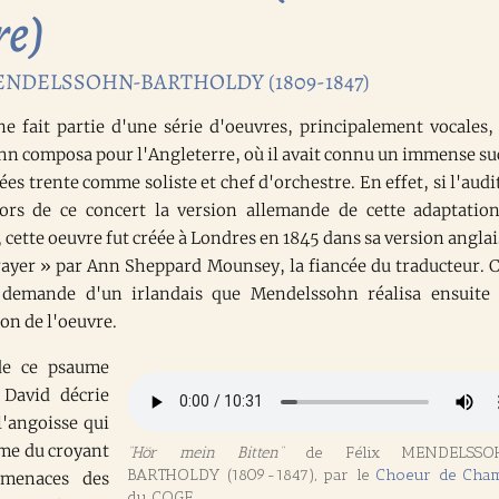
re)
ENDELSSOHN-BARTHOLDY (1809-1847)
e fait partie d'une série d'oeuvres, principalement vocales,
n composa pour l'Angleterre, où il avait connu un immense su
ées trente comme soliste et chef d'orchestre. En effet, si l'audi
ors de ce concert la version allemande de cette adaptatio
cette oeuvre fut créée à Londres en 1845 dans sa version anglai
ayer » par Ann Sheppard Mounsey, la fiancée du traducteur. C
a demande d'un irlandais que Mendelssohn réalisa ensuite
on de l'oeuvre.
de ce psaume
 David décrie
 l'angoisse qui
âme du croyant
“Hör mein Bitten”
de Félix MENDELSSO
BARTHOLDY (1809-1847), par le
Choeur de Cha
 menaces des
du COGE.