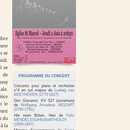
ibre
 une
s se
idi.
l se
, de
PROGRAMME DU CONCERT
ussy
Concerto pour piano et orchestre
ale.
n°4 en sol majeur de
Ludwig van
BEETHOVEN (1770-1827)
.
ièce
Don Giovanni, KV 527 (ouverture)
r le
de
Wolfgang Amadeus MOZART
(1756-1791)
.
vant
Hör mein Bitten, Herr de
Felix
n du
MENDELSSOHN-BARTHOLDY
(1809-1847)
.
à la