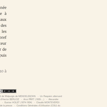
nnée
ue à
 aux
 des
 les
bref
teur
r de
puis
10 à
uit de Walpurgis de MENDELSSOHN
‐
Un Requiem allemand
t d'Hector BERLIOZ
‐
Arvo PÄRT (1935-...)
‐
Alexandre
S
‐
Gustav HOLST (1874-1934)
‐
Claudio MONTEVERDI
de la presse
‐
Conditions Générales d'Utilisation (CGU) du