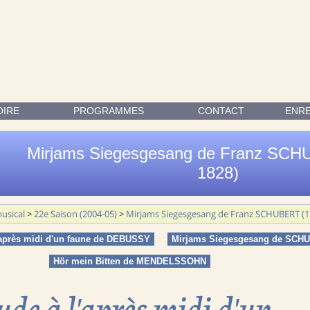
SCHUBERT (1797-1828) ; HÖR MEIN BITTEN, HERR DE FELIX ME
OIRE
PROGRAMMES
CONTACT
ENR
Mirjams Siegesgesang de Franz SCH
1828)
usical
>
22e Saison (2004-05)
>
Mirjams Siegesgesang de Franz SCHUBERT (1
'après midi d'un faune de DEBUSSY
Mirjams Siegesgesang de SCH
Hör mein Bitten de MENDELSSOHN
ude à l'après midi d'un