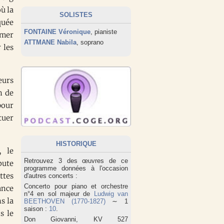
ù la
SOLISTES
quée
FONTAINE Véronique
, pianiste
 mer
ATTMANE Nabila
, soprano
 les
eurs
n de
pour
tuer
HISTORIQUE
, le
Retrouvez 3 des œuvres de ce
bute
programme données à l'occasion
ttes
d'autres concerts :
Concerto pour piano et orchestre
ance
n°4 en sol majeur de
Ludwig van
s la
BEETHOVEN (1770-1827)
∼ 1
saison :
10
.
s le
Don Giovanni, KV 527