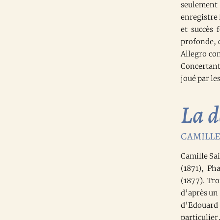
seulement
enregistre
et succès 
profonde, 
Allegro co
Concertant
joué par le
La d
CAMILLE 
Camille Sa
(1871), Ph
(1877). Tr
d’après un 
d’Edouard 
particulier