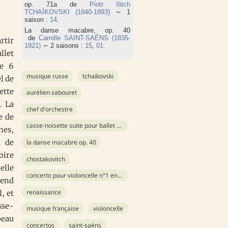
op. 71a de
Piotr Ilitch
TCHAÏKOVSKI (1840-1893)
∼ 1
saison :
14
.
La danse macabre, op. 40
de
Camille SAINT-SAËNS (1835-
rtir
1921)
∼ 2 saisons :
15
,
01
.
llet
le 6
musique russe
tchaïkovski
l de
ette
aurélien sabouret
. La
chef d'orchestre
e de
casse-noisette suite pour ballet op. 71a
hes,
u de
la danse macabre op. 40
oire
chostakovitch
elle
concerto pour violoncelle n°1 en mi bémol majeur
rend
renaissance
, et
sse-
musique française
violoncelle
beau
concertos
saint-saëns