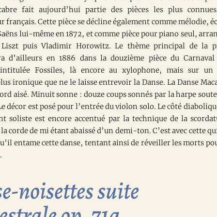
abre fait aujourd’hui partie des pièces les plus connue
r français. Cette pièce se décline également comme mélodie, éc
Saëns lui-même en 1872, et comme pièce pour piano seul, arra
Liszt puis Vladimir Horowitz. Le thème principal de la p
ra d’ailleurs en 1886 dans la douzième pièce du Carnaval
intitulée Fossiles, là encore au xylophone, mais sur un
lus ironique que ne le laisse entrevoir la Danse. La Danse Mac
bord aisé. Minuit sonne : douze coups sonnés par la harpe sout
 Le décor est posé pour l’entrée du violon solo. Le côté diaboliqu
nt soliste est encore accentué par la technique de la scordat
 la corde de mi étant abaissé d’un demi-ton. C’est avec cette qu
’il entame cette danse, tentant ainsi de réveiller les morts pou
.
e-noisettes suite
estrale op. 71a