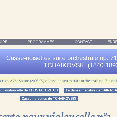
STRALE OP. 71A DE PIOTR ILITCH TCHAÏKOVSKI (1840-1893) 
OIRE
PROGRAMMES
CONTACT
ENR
Casse-noisettes suite orchestrale op. 71a
TCHAÏKOVSKI (1840-189
usical
>
26e Saison (2008-09)
>
Casse-noisettes suite orchestrale op. 71a de
our violoncelle de CHOSTAKOVITCH
La danse macabre de SAINT-S
Casse-noisettes de TCHAÏKOVSKI
erto pour violoncelle n°1