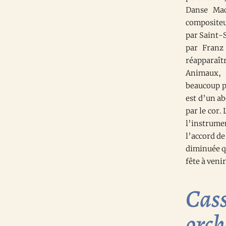
Danse Mac
compositeu
par Saint-
par Franz 
réapparaît
Animaux, 
beaucoup p
est d’un a
par le cor.
l’instrume
l’accord de
diminuée qu
fête à venir
Cass
orch