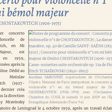
i bémol majeur
CHOSTAKOVITCH (1906-1975)
er concerto
loncelle de
vitch, en Mi
ajeur, est
 en 1959,
nnées après la
line. Dédié au
Mstislav
Aurélien SABOURET
, supersoliste de l'Orchestr
l'Opéra National de Paris interprétant le concerto
vitch (1927-
violoncelle n°1 en mi bémol majeur de
Dm
 dernier créa
CHOSTAKOVITCH (1906-1975)
avec l'
Orchestr
s la direction
Chambre
du COGE, le samedi 13 juin 2009 en l'Ég
ny Mravinsky
Evangélique Allemande (Paris 9e).
atoire de Leningrad le 4 octobre 1959, après un travail éclai