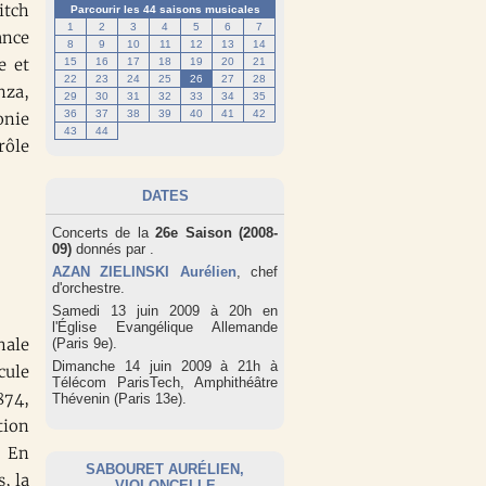
itch
Parcourir les 44 saisons musicales
1
2
3
4
5
6
7
ance
8
9
10
11
12
13
14
e et
15
16
17
18
19
20
21
22
23
24
25
26
27
28
nza,
29
30
31
32
33
34
35
36
37
38
39
40
41
42
onie
43
44
rôle
DATES
Concerts de la
26e Saison (2008-
09)
donnés par
.
AZAN ZIELINSKI Aurélien
, chef
d'orchestre.
Samedi 13 juin 2009 à 20h en
l'Église Evangélique Allemande
hale
(Paris 9e).
Dimanche 14 juin 2009 à 21h à
cule
Télécom ParisTech, Amphithéâtre
874,
Thévenin (Paris 13e).
tion
. En
SABOURET AURÉLIEN
,
, la
VIOLONCELLE