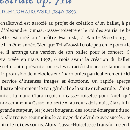
ITCH TCHAÏKOVSKI (1840-1893)
chaïkovski est associé au projet de création d’un ballet, à pa
 d’Alexandre Dumas, Casse-noisette et le roi des souris. Le ba
sette est créé au Théâtre Marinsky à Saint-Pétersbourg 
e la même année. Bien que Tchaïkovski croie peu en le potentie
e, il arrange une version de son ballet pour le concert. C
era créée en mars 1892, 6 mois avant la création du ballet
 cette suite présente toutes les caractéristiques de la musiqu
i : profusion de mélodies et d’harmonies particulièrement ric
u service d’intenses images et émotions. Un rapide aperç
illustre pleinement le ton général de la suite orchestrale. L’hist
vante : la jeune Clara reçoit un casse-noisette pour Noël, qu’
nocemment « Casse-noisette ». Au cours de la nuit, Clara lui 
a grande stupeur, les jouets bougent, des souris émergent du sol
t. Elle trouve néanmoins le courage de défendre avec succès Ca
ntre le roi des souris. Alors, Casse-Noisette se transforme en 