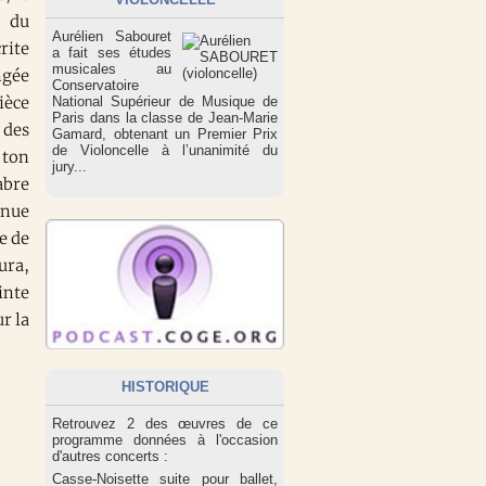
s du
Aurélien Sabouret
rite
a fait ses études
musicales au
ngée
Conservatoire
ièce
National Supérieur de Musique de
Paris dans la classe de Jean-Marie
 des
Gamard, obtenant un Premier Prix
de Violoncelle à l’unanimité du
 ton
jury...
abre
enue
e de
ura,
inte
r la
HISTORIQUE
Retrouvez 2 des œuvres de ce
programme données à l'occasion
d'autres concerts :
Casse-Noisette suite pour ballet,