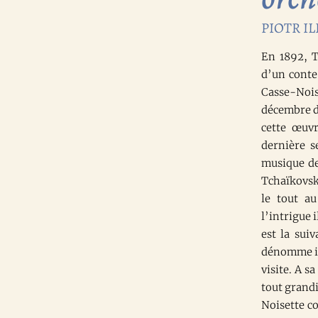
PIOTR IL
En 1892, T
d’un conte
Casse-Noi
décembre d
cette œuvr
dernière s
musique de
Tchaïkovsk
le tout a
l’intrigue 
est la sui
dénomme in
visite. A s
tout grandi
Noisette co