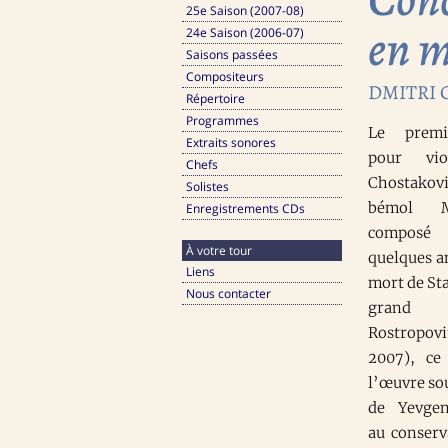
25e Saison (2007-08)
en m
24e Saison (2006-07)
Saisons passées
Compositeurs
DMITRI 
Répertoire
Programmes
Le premi
Extraits sonores
pour vio
Chefs
Chostako
Solistes
bémol M
Enregistrements CDs
composé
À votre tour
quelques a
Liens
mort de Sta
Nous contacter
grand 
Rostropo
2007), ce
l’œuvre sou
de Yevge
au conserv