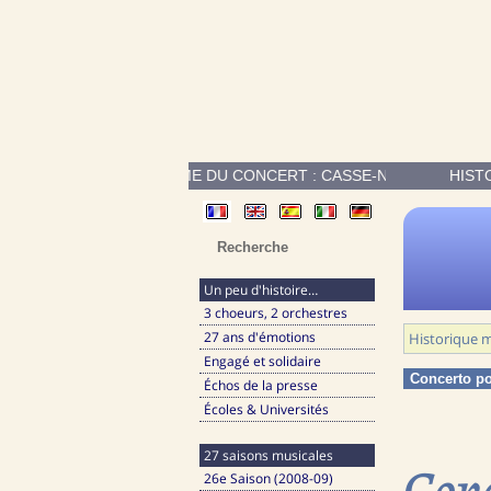
ES DE PROGRAMME DU CONCERT : CASSE-NOISETTES SUITE ORCHE
HIST
Un peu d'histoire…
3 choeurs, 2 orchestres
27 ans d'émotions
Historique m
Engagé et solidaire
Concerto p
Échos de la presse
Écoles & Universités
27 saisons musicales
Conc
26e Saison (2008-09)