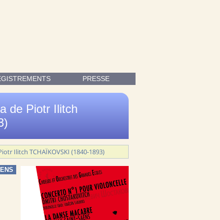
; CONCERTO POUR VIOLONCELLE N°1 DE CHOSTAKOVITCH ; LA DA
EGISTREMENTS
PRESSE
 de Piotr Ilitch
3)
 Piotr Ilitch TCHAÏKOVSKI (1840-1893)
AENS