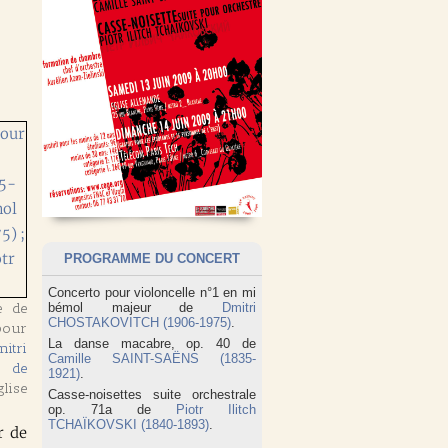
PROGRAMME DU CONCERT
Concerto pour violoncelle n°1 en mi
e de
bémol majeur de
Dmitri
CHOSTAKOVITCH (1906-1975)
.
 pour
La danse macabre, op. 40 de
itri
Camille SAINT-SAËNS (1835-
e de
1921)
.
lise
Casse-noisettes suite orchestrale
op. 71a de
Piotr Ilitch
TCHAÏKOVSKI (1840-1893)
.
r de