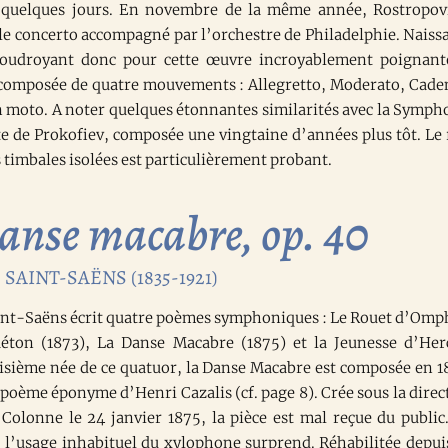
 quelques jours. En novembre de la même année, Rostropov
 le concerto accompagné par l’orchestre de Philadelphie. Naiss
foudroyant donc pour cette œuvre incroyablement poignant
composée de quatre mouvements : Allegretto, Moderato, Cade
n moto. A noter quelques étonnantes similarités avec la Symph
e de Prokofiev, composée une vingtaine d’années plus tôt. Le 
s timbales isolées est particulièrement probant.
anse macabre, op. 40
SAINT-SAËNS (1835-1921)
int-Saëns écrit quatre poèmes symphoniques : Le Rouet d’Omp
aéton (1873), La Danse Macabre (1875) et la Jeunesse d’Her
oisième née de ce quatuor, la Danse Macabre est composée en 1
poème éponyme d’Henri Cazalis (cf. page 8). Crée sous la direc
Colonne le 24 janvier 1875, la pièce est mal reçue du public
, l’usage inhabituel du xylophone surprend. Réhabilitée depuis