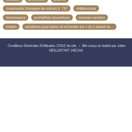
rosamunde (musique de scène) d. 797
mitteleuropa
renaissance
promethée (ouverture)
oeuvres sacrées
chopin
variations pour piano et orchestre sur « lá ci darem la mano » de mozart
Conditions Générales d'Utilisation (CGU) du site
•
Site conçu et réalisé par Julien
VIEILLEFONT (HEC03)