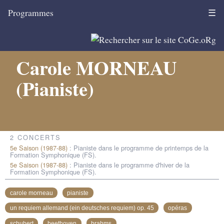
Programmes
☰
Carole MORNEAU
(Pianiste)
2 CONCERTS
5e Saison (1987-88)
: Pianiste dans le programme de printemps de la
Formation Symphonique (FS).
5e Saison (1987-88)
: Pianiste dans le programme d'hiver de la
Formation Symphonique (FS).
carole morneau
pianiste
un requiem allemand (ein deutsches requiem) op. 45
opéras
schubert
beethoven
brahms