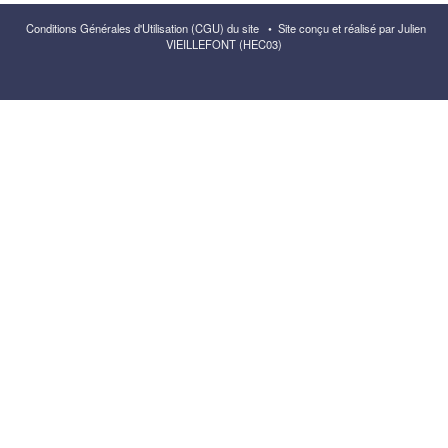
Conditions Générales d'Utilisation (CGU) du site
•
Site conçu et réalisé par Julien
VIEILLEFONT (HEC03)