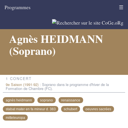
Programmes
☰
Agnès HEIDMANN
(Soprano)
1 CONCERT
9e Saison (1991-92)
: Soprano dans le programme d'hiver de la
Formation de Chambre (FC).
agnès heidmann
soprano
renaissance
stabat mater en fa mineur d. 383
schubert
oeuvres sacrées
mitteleuropa