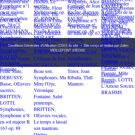
Conditions Générales d'Utilisation (CGU) du site
•
Site conçu et réalisé par Julien
VIEILLEFONT (HEC03)