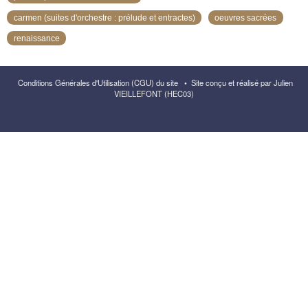
carmen (suites d'orchestre : prélude et entractes)
oeuvres sacrées
renaissance
Conditions Générales d'Utilisation (CGU) du site
•
Site conçu et réalisé par Julien
VIEILLEFONT (HEC03)