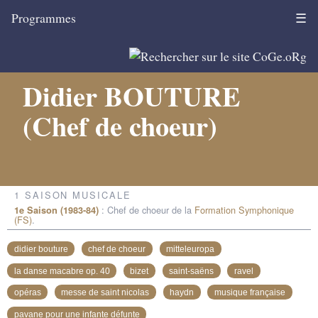
Programmes
☰
Didier BOUTURE
(Chef de choeur)
1 SAISON MUSICALE
: Chef de choeur de la
Formation Symphonique
1e Saison (1983-84)
(FS)
.
didier bouture
chef de choeur
mitteleuropa
la danse macabre op. 40
bizet
saint-saëns
ravel
opéras
messe de saint nicolas
haydn
musique française
pavane pour une infante défunte