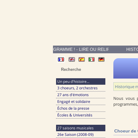
DEMANDEZ LE PROGRAMME ! - LIRE OU RELIRE DE LARGES E
HIST
Un peu d'histoire…
Historique m
3 choeurs, 2 orchestres
27 ans d'émotions
Nous vous p
Engagé et solidaire
programmes, p
Échos de la presse
Écoles & Universités
27 saisons musicales
Choeur de
26e Saison (2008-09)