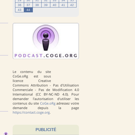
29
30
31
32
33
34
35
36
37
38
39
40
41
42
43
44
Le contenu du site
CoGe.oRg est sous
licence Creative
Commons Attribution - Pas d'Utilisation
Commerciale - Pas de Modification 4.0
International (CC BY-NC-ND 4.0). Pour
demander l'autorisation d'utiliser les
contenus du site
CoGe.oRg
adressez votre
demande depuis la page
https://contact.coge.org
.
PUBLICITÉ