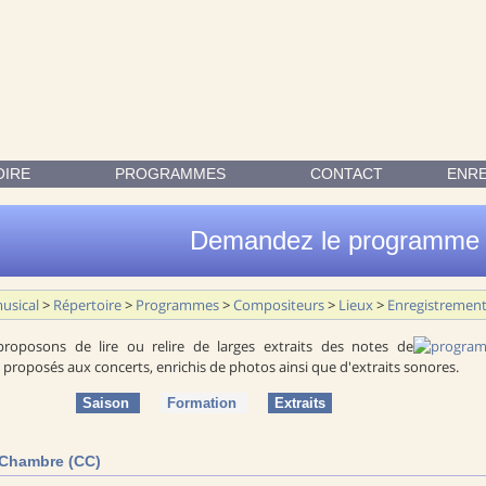
XTRAITS DES NOTES DE PROGRAMMES, PROPOSÉS AUX CONCERTS
OIRE
PROGRAMMES
CONTACT
ENR
Demandez le programme 
usical
>
Répertoire
>
Programmes
>
Compositeurs
>
Lieux
>
Enregistremen
roposons de lire ou relire de larges extraits des notes de
roposés aux concerts, enrichis de photos ainsi que d'extraits sonores.
Saison
Formation
Extraits
 Chambre (CC)