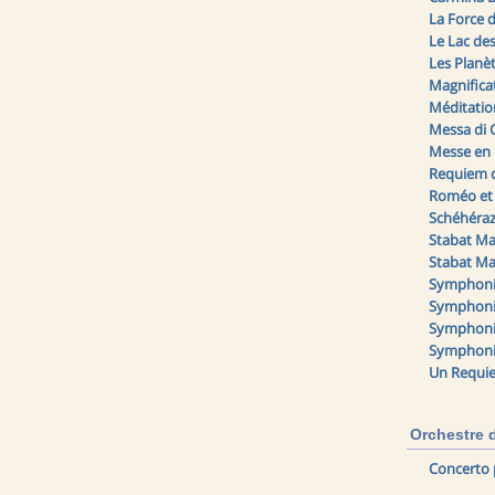
La Force 
Le Lac de
Les Planè
Magnifica
Méditatio
Messa di 
Messe en 
Requiem 
Roméo et J
Schéhéra
Stabat M
Stabat Ma
Symphonie
Symphoni
Symphoni
Symphonie
Un Requi
Orchestre 
Concerto 