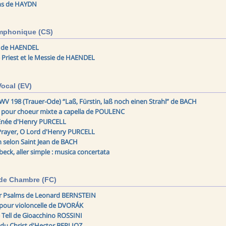
ns de HAYDN
mphonique (CS)
e de HAENDEL
 Priest et le Messie de HAENDEL
ocal (EV)
WV 198 (Trauer-Ode) “Laß, Fürstin, laß noch einen Strahl” de BACH
pour choeur mixte a capella de POULENC
Enée d'Henry PURCELL
rayer, O Lord d'Henry PURCELL
n selon Saint Jean de BACH
eck, aller simple : musica concertata
de Chambre (FC)
r Psalms de Leonard BERNSTEIN
pour violoncelle de DVORÁK
 Tell de Gioacchino ROSSINI
 du Christ d'Hector BERLIOZ