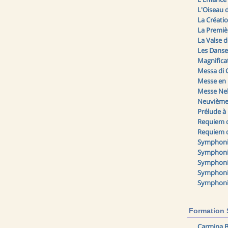
L'Oiseau 
La Créati
La Premi
La Valse 
Les Danse
Magnifica
Messa di 
Messe en
Messe Ne
Neuvième
Prélude à
Requiem 
Requiem 
Symphoni
Symphoni
Symphonie
Symphoni
Symphoni
Formation
Carmina B