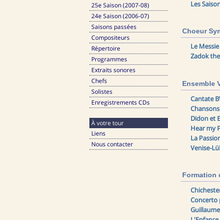
Les Saiso
25e Saison (2007-08)
24e Saison (2006-07)
Saisons passées
Choeur Sy
Compositeurs
Le Messi
Répertoire
Zadok the
Programmes
Extraits sonores
Chefs
Ensemble V
Solistes
Cantate B
Enregistrements CDs
Chansons 
Didon et 
À votre tour
Hear my P
Liens
La Passio
Nous contacter
Venise-Lüb
Formation 
Chicheste
Concerto 
Guillaume
L'Enfance