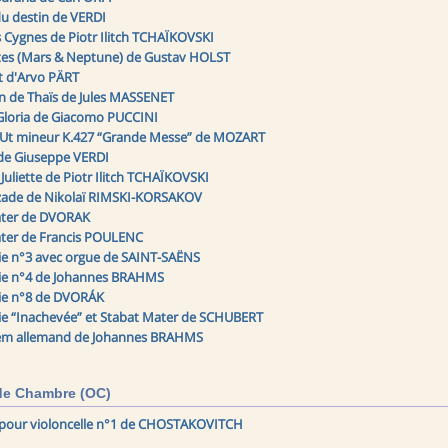
du destin de VERDI
s Cygnes de Piotr Ilitch TCHAÏKOVSKI
tes (Mars & Neptune) de Gustav HOLST
t d'Arvo PÄRT
n de Thaïs de Jules MASSENET
Gloria de Giacomo PUCCINI
Ut mineur K.427 “Grande Messe” de MOZART
de Giuseppe VERDI
uliette de Piotr Ilitch TCHAÏKOVSKI
zade de Nikolaï RIMSKI-KORSAKOV
ater de DVORAK
ter de Francis POULENC
 n°3 avec orgue de SAINT-SAËNS
e n°4 de Johannes BRAHMS
e n°8 de DVORÁK
 “Inachevée” et Stabat Mater de SCHUBERT
em allemand de Johannes BRAHMS
de Chambre (OC)
pour violoncelle n°1 de CHOSTAKOVITCH