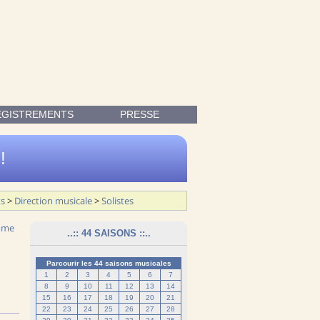
, ENRICHIS DE PHOTOS AINSI QUE D'EXTRAITS SONORES.
EGISTREMENTS
PRESSE
!
ts
>
Direction musicale
>
Solistes
..:: 44 SAISONS ::..
Parcourir les 44 saisons musicales
1
2
3
4
5
6
7
8
9
10
11
12
13
14
15
16
17
18
19
20
21
22
23
24
25
26
27
28