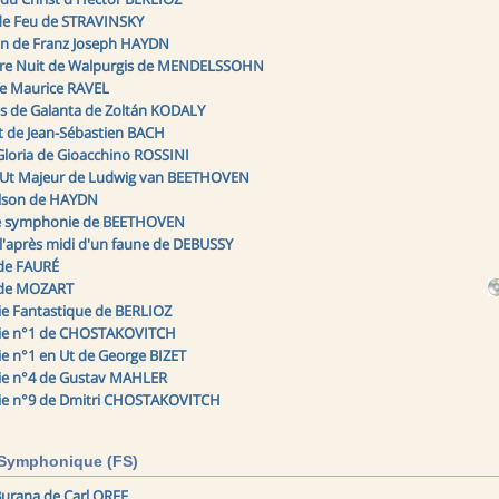
de Feu de STRAVINSKY
on de Franz Joseph HAYDN
ère Nuit de Walpurgis de MENDELSSOHN
de Maurice RAVEL
s de Galanta de Zoltán KODALY
t de Jean-Sébastien BACH
Gloria de Gioacchino ROSSINI
 Ut Majeur de Ludwig van BEETHOVEN
lson de HAYDN
 symphonie de BEETHOVEN
 l'après midi d'un faune de DEBUSSY
de FAURÉ
de MOZART
e Fantastique de BERLIOZ
e n°1 de CHOSTAKOVITCH
 n°1 en Ut de George BIZET
e n°4 de Gustav MAHLER
e n°9 de Dmitri CHOSTAKOVITCH
 Symphonique (FS)
urana de Carl ORFF