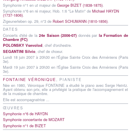
Symphonie n°1 en ut majeur de
George BIZET (1838-1875)
.
Symphonie n°6 en ré majeur, Hob. 1:6 "Le Matin" de
Michael HAYDN
(1737-1806)
.
Zigeunerleben op. 29, n°3 de
Robert SCHUMANN (1810-1856)
.
DATES
Concerts d'été de la
donnés par
24e Saison (2006-07)
la Formation de
.
Chambre (FC)
, chef d'orchestre.
POLONSKY Vsevolod
, chef de choeur.
SEGANTINI Silvio
Lundi 18 juin 2007 à 20h30 en l'Église Sainte Croix des Arméniens (Paris
3e).
Mardi 19 juin 2007 à 20h30 en l'Église Sainte Croix des Arméniens (Paris
3e).
FONTAINE VÉRONIQUE
, PIANISTE
Née en 1980, Véronique FONTAINE a étudié le piano avec Serge Heintz.
Ayant obtenu son prix, elle a privilégié la pratique de l'accompagnement et
de la musique de chambre.
Elle est accompagnatrice ...
Symphonie n°6 de HAYDN
Symphonie concertante de MOZART
Symphonie n°1 de BIZET