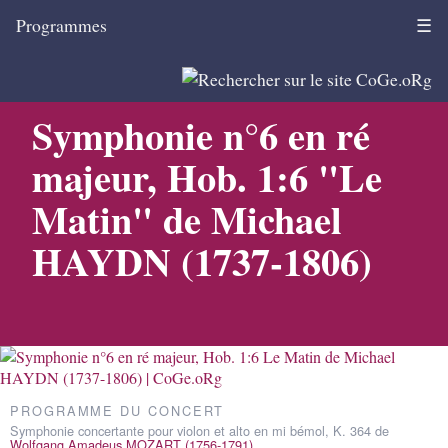
Programmes
☰
Symphonie n°6 en ré
majeur, Hob. 1:6 "Le
Matin" de Michael
HAYDN (1737-1806)
PROGRAMME DU CONCERT
Symphonie concertante pour violon et alto en mi bémol, K. 364 de
Wolfgang Amadeus MOZART (1756-1791)
.