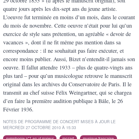
29 octobre 1855 » (d’après le manuscrit original), soit
quatre jours après les dix-sept ans du jeune artiste.
L’oeuvre fut terminée en moins d’un mois, dans le courant
du mois de novembre. Cette oeuvre n’était pour lui qu’un
exercice de style sans prétention, un agréable « devoir de
vacances », dont il ne fit même pas mention dans sa
correspondance : il ne souhaitait pas faire exécuter, et
encore moins publier. Aussi, Bizet n’entendit-il jamais son
oeuvre. Il fallut attendre 1933 – plus de quatre-vingts ans
plus tard – pour qu’un musicologue retrouve le manuscrit
original dans les archives du Conservatoire de Paris. Il le
transmit au chef suisse Félix Weingartner, qui se chargea
d’en faire la première audition publique à Bâle, le 26
Février 1936.
NOTES DE PROGRAMME DE CONCERT MISES À JOUR LE
MERCREDI 27 OCTOBRE 2010 À 15:33
symphonie n°1 en ut majeur
mozart
musique française