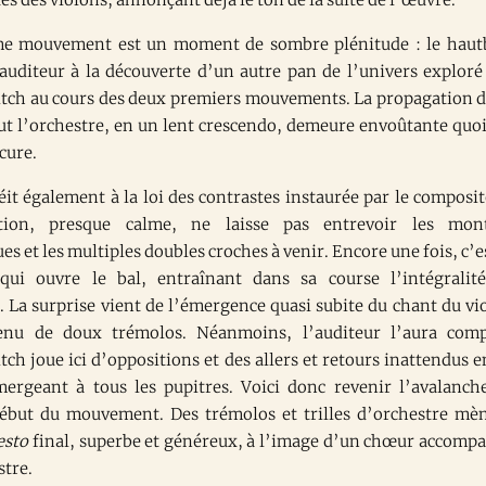
me mouvement est un moment de sombre plénitude : le haut
’auditeur à la découverte d’un autre pan de l’univers exploré
tch au cours des deux premiers mouvements. La propagation d
ut l’orchestre, en un lent crescendo, demeure envoûtante quo
cure.
éit également à la loi des contrastes instaurée par le composit
ction, presque calme, ne laisse pas entrevoir les mon
s et les multiples doubles croches à venir. Encore une fois, c’es
 qui ouvre le bal, entraînant dans sa course l’intégralit
. La surprise vient de l’émergence quasi subite du chant du vi
tenu de doux trémolos. Néanmoins, l’auditeur l’aura comp
ch joue ici d’oppositions et des allers et retours inattendus e
ergeant à tous les pupitres. Voici donc revenir l’avalanch
ébut du mouvement. Des trémolos et trilles d’orchestre mè
esto
final, superbe et généreux, à l’image d’un chœur accomp
stre.