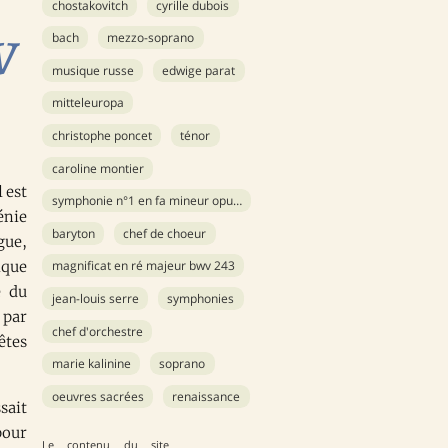
chostakovitch
cyrille dubois
V
bach
mezzo-soprano
musique russe
edwige parat
mitteleuropa
christophe poncet
ténor
caroline montier
 est
symphonie n°1 en fa mineur opus 10
énie
baryton
chef de choeur
gue,
ique
magnificat en ré majeur bwv 243
e du
jean-louis serre
symphonies
 par
chef d'orchestre
êtes
marie kalinine
soprano
oeuvres sacrées
renaissance
sait
pour
Le contenu du site