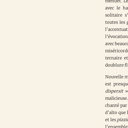
menuet. Le
avec le ha
solitaire 
toutes les 
l'accentu
l'évocation
avec beauco
miséricorde
ternaire e
doublure fl
Nouvelle m
est presqu
dispersit
» 
malicieuse
chanté par 
d'alto que
et les
pizzi
l'ensemble 