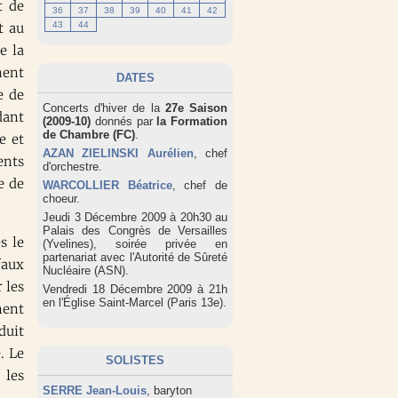
t de
36
37
38
39
40
41
42
43
44
t au
e la
nent
DATES
e de
Concerts d'hiver de la
27e Saison
dant
(2009-10)
donnés par
la Formation
de Chambre (FC)
.
e et
AZAN ZIELINSKI Aurélien
, chef
ents
d'orchestre.
e de
WARCOLLIER Béatrice
, chef de
choeur.
Jeudi 3 Décembre 2009 à 20h30 au
Palais des Congrès de Versailles
s le
(Yvelines), soirée privée en
partenariat avec l'Autorité de Sûreté
faux
Nucléaire (ASN).
 les
Vendredi 18 Décembre 2009 à 21h
en l'Église Saint-Marcel (Paris 13e).
nent
duit
. Le
SOLISTES
 les
SERRE Jean-Louis
, baryton