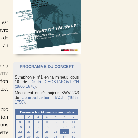
 est
uvre
n de
s au
n du
PROGRAMME DU CONCERT
ette
Symphonie n°1 en fa mineur, opus
tion
10 de
Dmitri CHOSTAKOVITCH
(1906-1975)
.
tre,
Magnificat en ré majeur, BWV 243
de
Jean-Sébastien BACH (1685-
1750)
.
e
con
Parcourir les 44 saisons musicales
 ton
1
2
3
4
5
6
7
8
9
10
11
12
13
14
ions
15
16
17
18
19
20
21
ette
22
23
24
25
26
27
28
29
30
31
32
33
34
35