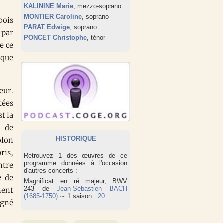
KALININE Marie
, mezzo-soprano
MONTIER Caroline
, soprano
bois
PARAT Edwige
, soprano
 par
PONCET Christophe
, ténor
e ce
ique
eur.
tées
t la
é de
HISTORIQUE
olon
ris,
Retrouvez 1 des œuvres de ce
programme données à l'occasion
ntre
d'autres concerts :
e de
Magnificat en ré majeur, BWV
243 de
Jean-Sébastien BACH
nent
(1685-1750)
∼ 1 saison :
20
.
agné