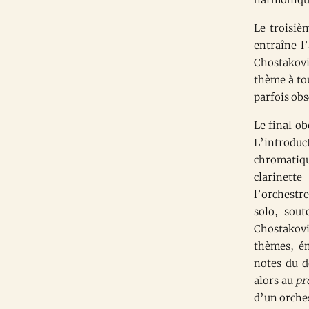
Le troisiè
entraîne l
Chostakovi
thème à to
parfois obs
Le final ob
L’introdu
chromatique
clarinette
l’orchestre
solo, sou
Chostakovit
thèmes, ém
notes du d
alors au
pr
d’un orche