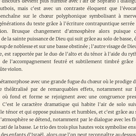
 discours devient plus humble avec l'air de Soprano I dialog
utbois, mais c'est avec un contraste éloquent que l'évoca
s'enchaîne sur le chœur polyphonique symbolisant à merve
générations du texte grâce à l'écriture contrapuntique serrée 
ation. Brusque changement d'atmosphère alors puisque c
 de la sainte puissance de Dieu qui suit grâce au solo de basse, é
up de noblesse et sur une basse obstinée ; l'autre visage de Dieu
, est rapportée par le duo de l'alto et du ténor à l'aide du ry
t de l'accompagnement feutré et subtilement timbré grâce 
ûte violon.
étamorphose avec une grande fugue du chœur où le prodige d
e théâtralisé par de remarquables effets, notamment sur 
où fond et forme se rejoignent avec une congruence pre
. C'est le caractère dramatique qui habite l'air de solo sui
le ténor et qui oppose puissants et humbles, et c'est grâce au 
 l'atmosphère se détend, notamment par le dialogue avec les fl
cati
de la basse. Le trio des trois plus hautes voix symbolise ens
des enfants d'Israël, alors que l'on peut reconnaître au dessus