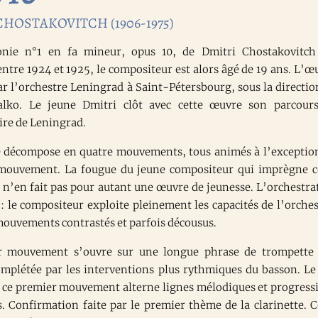
CHOSTAKOVITCH (1906-1975)
nie n°1 en fa mineur, opus 10, de Dmitri Chostakovitch
ntre 1924 et 1925, le compositeur est alors âgé de 19 ans. L’œ
ar l’orchestre Leningrad à Saint-Pétersbourg, sous la directio
alko. Le jeune Dmitri clôt avec cette œuvre son parcour
ire de Leningrad.
 décompose en quatre mouvements, tous animés à l’exceptio
mouvement. La fougue du jeune compositeur qui imprègne c
n’en fait pas pour autant une œuvre de jeunesse. L’orchestra
 : le compositeur exploite pleinement les capacités de l’orches
mouvements contrastés et parfois décousus.
r mouvement s’ouvre sur une longue phrase de trompett
omplétée par les interventions plus rythmiques du basson. Le
: ce premier mouvement alterne lignes mélodiques et progress
. Confirmation faite par le premier thème de la clarinette. C