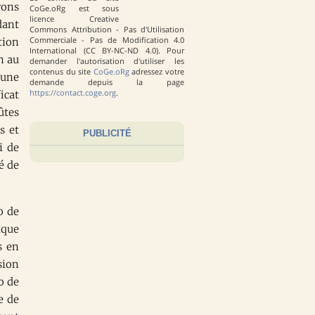
vons
CoGe.oRg est sous
licence Creative
dant
Commons Attribution - Pas d'Utilisation
Commerciale - Pas de Modification 4.0
tion
International (CC BY-NC-ND 4.0). Pour
n au
demander l'autorisation d'utiliser les
contenus du site
CoGe.oRg
adressez votre
 une
demande depuis la page
https://contact.coge.org
.
icat
ûtes
s et
PUBLICITÉ
i de
é de
o de
ique
s en
sion
o de
e de