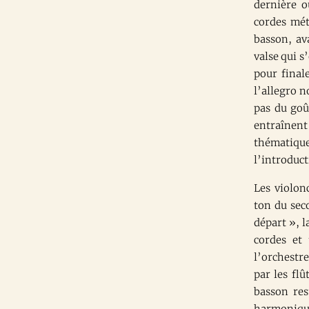
dernière 
cordes mét
basson, av
valse qui s
pour final
l’allegro n
pas du goû
entraînent
thématique
l’introduct
Les violon
ton du sec
départ », l
cordes et
l’orchestr
par les fl
basson res
harmoniques