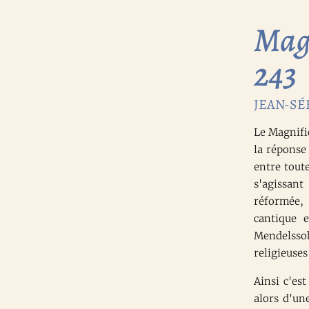
Magn
243
JEAN-SÉB
Le Magnific
la réponse
entre tout
s'agissan
réformée, 
cantique e
Mendelsso
religieuses
Ainsi c'est
alors d'un