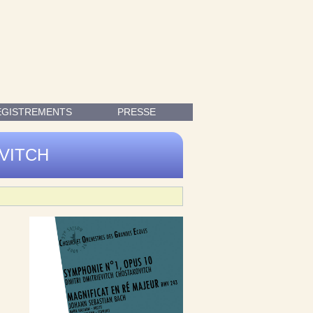
TAKOVITCH (1906-1975) ; MAGNIFICAT EN RÉ MAJEUR, BWV 243
EGISTREMENTS
PRESSE
OVITCH