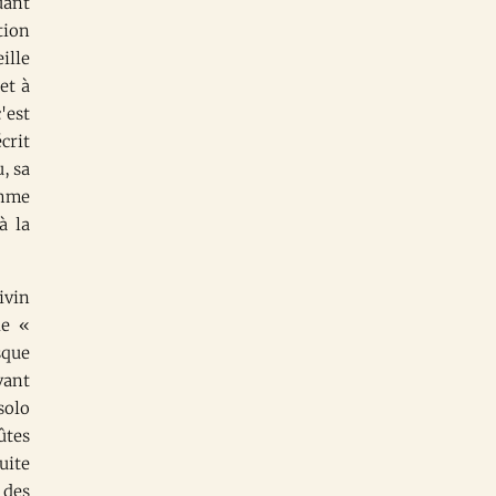
uant
tion
ille
et à
'est
crit
, sa
thme
à la
ivin
le «
sque
vant
solo
ûtes
uite
 des