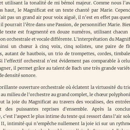
 et utilisant la tonalité de mi bémol majeur. Comme nous l'a
us haut, le Magnificat est un texte chanté par Marie. Cepen
ait pas un grand air pour voix aiguë, il n'est en effet pas ques
il pourrait l'être dans une Passion, de personnifier Marie. Bie
 le texte est fragmenté en douze numéros, utilisant chacun
on orchestrale et vocale différente. L'interprétation du Magnif
nsi un chœur à cinq voix, cinq solistes, une paire de fl
es, autant de hautbois, un trio de trompettes, cordes, timbale
Si l'effectif orchestral n'est évidement pas comparable à celu
gner, il permet grâce au talent de Bach une très grande variét
de densité sonore.
rillante ouverture orchestrale où éclatent la virtuosité du tri
 au milieu de l'orchestre au grand complet, le chœur polyphon
ut la joie du Magnificat au travers des vocalises, des entrée
t des puissantes reprises d'ensemble. Après la conclu
, c'est l'aspect le plus intime du texte qui ressort dans l'air sol
 II, intimité qui n'empêche nullement la joie ici sur un rythm