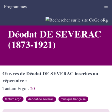
Programmes
☰
Déodat DE SEVERAC
(1873-1921)
Œuvres de Déodat DE SEVERAC inscrites au
répertoire
Tantum Ergo :
20
tantum ergo
déodat de severac
musique française