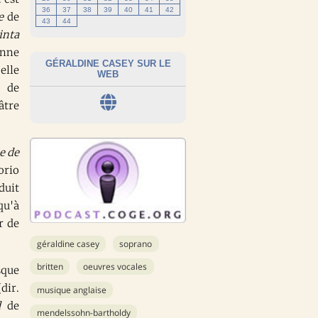
36
37
38
39
40
41
42
e
de
43
44
inta
nne
GÉRALDINE CASEY SUR LE
elle
WEB
e de
âtre
e de
orio
uit
qu'à
r de
géraldine casey
soprano
britten
oeuvres vocales
sque
dir.
musique anglaise
d
de
mendelssohn-bartholdy