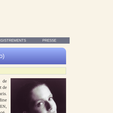
 RODDE ET DE JEAN-PHILIPPE LAFONT À L'ÉCOLE NORMALE DE 
EGISTREMENTS
PRESSE
o)
n de
t de
ris.
dine
HEN,
006.