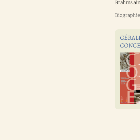
Brahms ains
Biographie 
GÉRALD
CONCE