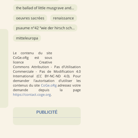
the ballad of little musgrave and lady barnard
oeuvres sacrées
renaissance
psaume n°42 “wie der hirsch schreit” op. 42
mitteleuropa
Le contenu du site
CoGe.oRg est sous
licence Creative
Commons Attribution - Pas d'Utilisation
Commerciale - Pas de Modification 4.0
International (CC BY-NC-ND 4.0). Pour
demander l'autorisation d'utiliser les
contenus du site
CoGe.oRg
adressez votre
demande depuis la page
https://contact.coge.org
.
PUBLICITÉ