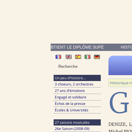
GÉRALDINE CASEY OBTIENT LE DIPLÔME SUPÉRIEUR D'EXÉCUTIO
HIST
Un peu d'histoire…
Historique m
3 choeurs, 2 orchestres
G
27 ans d'émotions
Engagé et solidaire
Échos de la presse
Écoles & Universités
27 saisons musicales
DENIZE, Lo
26e Saison (2008-09)
Michel PIQ