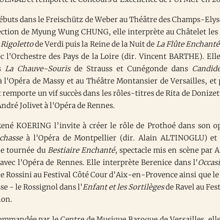
débuts dans le Freischütz de Weber au Théâtre des Champs-Elys
rection de Myung Wung CHUNG, elle interprète au Châtelet les 
e
Rigoletto
de Verdi puis la Reine de la Nuit de
La Flûte Enchanté
c l'Orchestre des Pays de la Loire (dir. Vincent BARTHE). Elle
ns
La Chauve-Souris
de Strauss et Cunégonde dans
Candid
à l'Opéra de Massy et au Théâtre Montansier de Versailles, et 
emporte un vif succès dans les rôles-titres de Rita de Donizett
ndré Jolivet à l'Opéra de Rennes.
ené KOERING l’invite à créer le rôle de Prothoé dans son o
chasse
à l'Opéra de Montpellier (dir. Alain ALTINOGLU) et 
ne tournée du
Bestiaire Enchanté
, spectacle mis en scène par A
vec l'Opéra de Rennes. Elle interprète Berenice dans l'
Occas
e Rossini au Festival Côté Cour d'Aix-en-Provence ainsi que le
sse - le Rossignol dans l'
Enfant et les Sortilèges
de Ravel au Fest
non.
commandée par le Centre de Musique Baroque de Versailles, elle