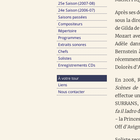
25e Saison (2007-08)
24e Saison (2006-07)
Après ses 
Saisons passées
sous la di
Compositeurs
de Gilda d
Répertoire
Mozart ave
Programmes
Adèle da
Extraits sonores
Bernstein 
Chefs
Solistes
récemment r
Enregistrements CDs
Dolorès d'A
À votre tour
En 2008, R
Liens
Scènes de 
Nous contacter
effectue u
SURRANS, a
fa il ladro
d
- la Prince
Off d'Avig
Soliste re