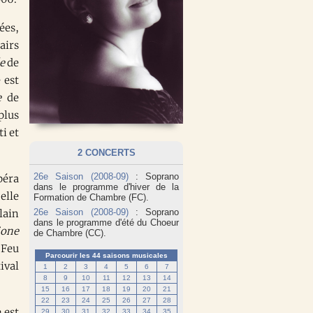
ées,
airs
e
de
 est
e
de
plus
i et
2 CONCERTS
26e Saison (2008-09)
: Soprano
péra
dans le programme d'hiver de la
elle
Formation de Chambre (FC).
26e Saison (2008-09)
: Soprano
lain
dans le programme d'été du Choeur
ione
de Chambre (CC).
 Feu
Parcourir les 44 saisons musicales
ival
1
2
3
4
5
6
7
8
9
10
11
12
13
14
15
16
17
18
19
20
21
22
23
24
25
26
27
28
 est
29
30
31
32
33
34
35