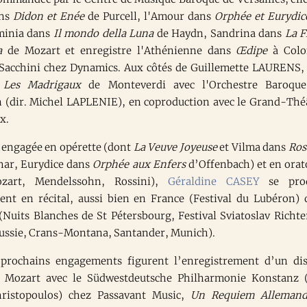
ans
Didon et Enée
de Purcell, l'Amour dans
Orphée et Eurydic
minia dans
Il mondo della Luna
de Haydn, Sandrina dans
La F
a
de Mozart et enregistre l'Athénienne dans
Œdipe
à Colo
Sacchini chez Dynamics. Aux côtés de Guillemette LAURENS, 
e
Les Madrigaux
de Monteverdi avec l'Orchestre Baroqu
(dir. Michel LAPLENIE), en coproduction avec le Grand-Thé
x.
engagée en opérette (dont
La Veuve Joyeuse
et Vilma dans
Ros
har, Eurydice dans
Orphée aux Enfers
d’Offenbach) et en orat
zart, Mendelssohn, Rossini),
Géraldine CASEY
se prod
ent en récital, aussi bien en France (Festival du Lubéron) 
 (Nuits Blanches de St Pétersbourg, Festival Sviatoslav Richte
ssie, Crans-Montana, Santander, Munich).
 prochains engagements figurent l’enregistrement d’un di
à Mozart avec le Südwestdeutsche Philharmonie Konstanz (
hristopoulos) chez Passavant Music,
Un Requiem Alleman