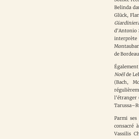
Belinda d
Glück, Fla
Giardinier
d'Antonio 
interprèt
Montauban 
de Bordeau
Également 
Noël
de Le
(Bach, Mo
régulièrem
l'étranger
Tarussa–Ru
Parmi ses
consacré 
Vassilis C