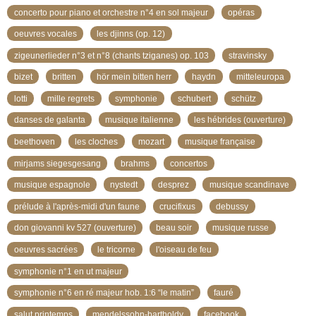
concerto pour piano et orchestre n°4 en sol majeur
opéras
oeuvres vocales
les djinns (op. 12)
zigeunerlieder n°3 et n°8 (chants tziganes) op. 103
stravinsky
bizet
britten
hör mein bitten herr
haydn
mitteleuropa
lotti
mille regrets
symphonie
schubert
schütz
danses de galanta
musique italienne
les hébrides (ouverture)
beethoven
les cloches
mozart
musique française
mirjams siegesgesang
brahms
concertos
musique espagnole
nystedt
desprez
musique scandinave
prélude à l'après-midi d'un faune
crucifixus
debussy
don giovanni kv 527 (ouverture)
beau soir
musique russe
oeuvres sacrées
le tricorne
l'oiseau de feu
symphonie n°1 en ut majeur
symphonie n°6 en ré majeur hob. 1:6 “le matin”
fauré
salut printemps
mendelssohn-bartholdy
facebook