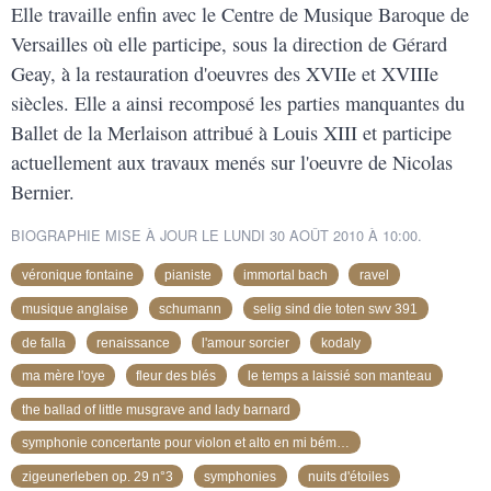
Elle travaille enfin avec le Centre de Musique Baroque de
Versailles où elle participe, sous la direction de Gérard
Geay, à la restauration d'oeuvres des XVIIe et XVIIIe
siècles. Elle a ainsi recomposé les parties manquantes du
Ballet de la Merlaison attribué à Louis XIII et participe
actuellement aux travaux menés sur l'oeuvre de Nicolas
Bernier.
BIOGRAPHIE MISE À JOUR LE LUNDI 30 AOÛT 2010 À 10:00.
véronique fontaine
pianiste
immortal bach
ravel
musique anglaise
schumann
selig sind die toten swv 391
de falla
renaissance
l'amour sorcier
kodaly
ma mère l'oye
fleur des blés
le temps a laissié son manteau
the ballad of little musgrave and lady barnard
symphonie concertante pour violon et alto en mi bémol k. 364
zigeunerleben op. 29 n°3
symphonies
nuits d'étoiles