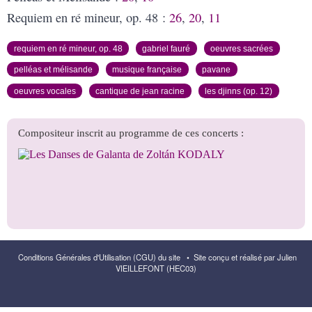
Requiem en ré mineur, op. 48 :
26
,
20
,
11
requiem en ré mineur, op. 48
gabriel fauré
oeuvres sacrées
pelléas et mélisande
musique française
pavane
oeuvres vocales
cantique de jean racine
les djinns (op. 12)
Conditions Générales d'Utilisation (CGU) du site
•
Site conçu et réalisé par Julien
VIEILLEFONT (HEC03)