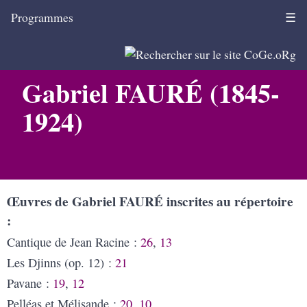
Programmes
☰
Gabriel FAURÉ (1845-
1924)
Œuvres de Gabriel FAURÉ inscrites au répertoire
Cantique de Jean Racine :
26
,
13
Les Djinns (op. 12) :
21
Pavane :
19
,
12
Pelléas et Mélisande :
20
,
10