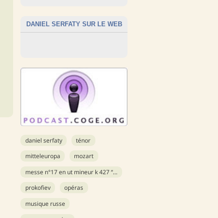
DANIEL SERFATY SUR LE WEB
daniel serfaty
ténor
mitteleuropa
mozart
messe n°17 en ut mineur k 427 “grande messe”
prokofiev
opéras
musique russe