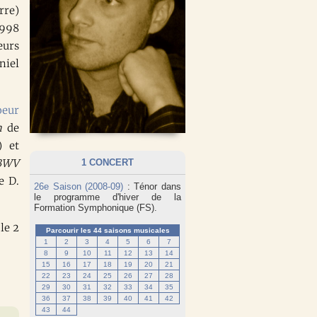
rre)
1998
eurs
niel
oeur
n
de
) et
 BWV
1 CONCERT
e D.
26e Saison (2008-09)
: Ténor dans
le programme d'hiver de la
Formation Symphonique (FS).
le 2
Parcourir les 44 saisons musicales
1
2
3
4
5
6
7
8
9
10
11
12
13
14
15
16
17
18
19
20
21
22
23
24
25
26
27
28
29
30
31
32
33
34
35
36
37
38
39
40
41
42
43
44