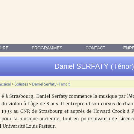
 L'ÉTUDE DU VIOLON À L'ÂGE DE 8 ANS. IL ENTREPREND SON 
OIRE
PROGRAMMES
CONTACT
ENR
Daniel SERFATY (Ténor)
usical
>
Solistes
>
Daniel Serfaty (Ténor)
é à Strasbourg, Daniel Serfaty commence la musique par l'é
du violon à l'âge de 8 ans. Il entreprend son cursus de chan
1993 au CNR de Strasbourg et auprès de Howard Crook à P
pour la musique ancienne, tout en poursuivant une Licenc
l'Université Louis Pasteur.