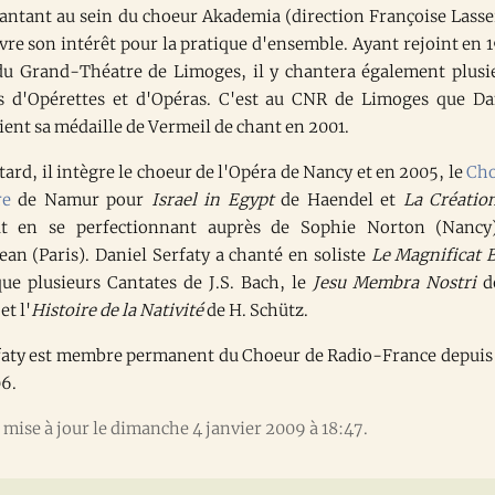
hantant au sein du choeur Akademia (direction Françoise Lasse
vre son intérêt pour la pratique d'ensemble. Ayant rejoint en 
du Grand-Théatre de Limoges, il y chantera également plusi
es d'Opérettes et d'Opéras. C'est au CNR de Limoges que Da
ient sa médaille de Vermeil de chant en 2001.
tard, il intègre le choeur de l'Opéra de Nancy et en 2005, le
Ch
re
de Namur pour
Israel in Egypt
de Haendel et
La Créatio
t en se perfectionnant auprès de Sophie Norton (Nancy
ean (Paris). Daniel Serfaty a chanté en soliste
Le Magnificat
ue plusieurs Cantates de J.S. Bach, le
Jesu Membra Nostri
d
t l'
Histoire de la Nativité
de H. Schütz.
faty est membre permanent du Choeur de Radio-France depuis 
06.
mise à jour le dimanche 4 janvier 2009 à 18:47.