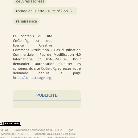
oeuvres sacrées
romeo et juliette - suite n°2 op. 64b
renaissance
Le contenu du site
CoGe.oRg est sous
licence Creative
Commons Attribution - Pas d'Utilisation
Commerciale - Pas de Modification 4.0
International (CC BY-NC-ND 4.0). Pour
demander l'autorisation d'utiliser les
contenus du site
CoGe.oRg
adressez votre
demande depuis la page
https://contact.coge.org
.
PUBLICITÉ
KOVITCH
‐
Symphonie Fantastique de BERLIOZ
‐
Igor
 le Messie de HAENDEL
‐
Modeste MOUSSORGSKI (1839-
899)
‐
Le Messie de HAENDEL
‐
Pier Francesco CAVALLI