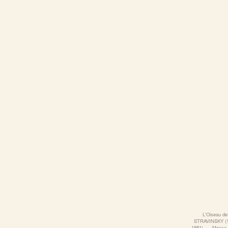
L'Oiseau d
STRAVINSKY (1
1881)
‐
Messa 