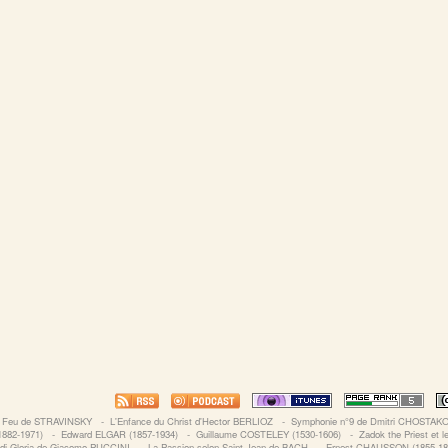
e Feu de STRAVINSKY
‐
L'Enfance du Christ d'Hector BERLIOZ
‐
Symphonie n°9 de Dmitri CHOSTA
882-1971)
‐
Edward ELGAR (1857-1934)
‐
Guillaume COSTELEY (1530-1606)
‐
Zadok the Priest et
di Gloria de Giacomo PUCCINI
‐
La Passion selon Saint Jean de BACH
‐
Ernest CHAUSSON (1855-1