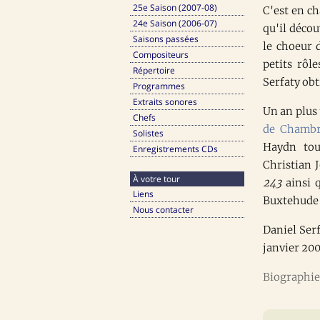
25e Saison (2007-08)
C'est en c
24e Saison (2006-07)
qu'il décou
Saisons passées
le choeur 
Compositeurs
petits rôl
Répertoire
Serfaty obt
Programmes
Extraits sonores
Un an plus 
Chefs
de Chamb
Solistes
Haydn tou
Enregistrements CDs
Christian J
À votre tour
243
ainsi q
Liens
Buxtehude e
Nous contacter
Daniel Ser
janvier 20
Biographie 