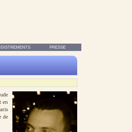
CURSUS DE CHANT EN 1993 AU CNR DE STRASBOURG ET AUPRÈS 
EGISTREMENTS
PRESSE
tude
t en
aris
e de