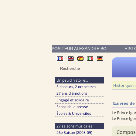
OEUVRES DU COMPOSITEUR ALEXANDRE BORODINE (1833-18
HIST
Un peu d'histoire…
Historique m
3 choeurs, 2 orchestres
27 ans d'émotions
Engagé et solidaire
Œuvres de 
Échos de la presse
Le Prince Igo
Écoles & Universités
Le Prince Igo
27 saisons musicales
26e Saison (2008-09)