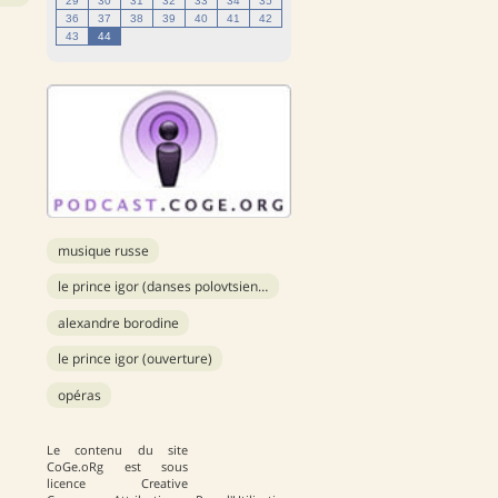
29
30
31
32
33
34
35
36
37
38
39
40
41
42
43
44
musique russe
le prince igor (danses polovtsiennes)
alexandre borodine
le prince igor (ouverture)
opéras
Le contenu du site
CoGe.oRg est sous
licence Creative