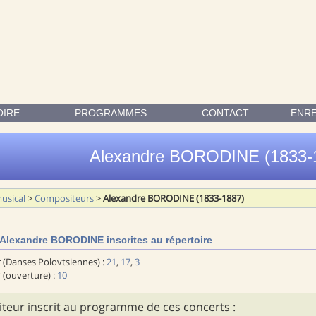
87) INSCRITES AU RÉPERTOIRE MUSICAL
OIRE
PROGRAMMES
CONTACT
ENR
Alexandre BORODINE (1833-
usical
>
Compositeurs
>
Alexandre BORODINE (1833-1887)
Alexandre BORODINE inscrites au répertoire
r (Danses Polovtsiennes) :
21
,
17
,
3
r (ouverture) :
10