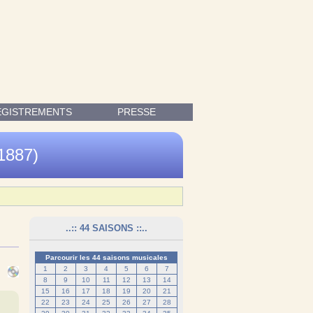
EGISTREMENTS
PRESSE
1887)
..:: 44 SAISONS ::..
Parcourir les 44 saisons musicales
1
2
3
4
5
6
7
8
9
10
11
12
13
14
15
16
17
18
19
20
21
22
23
24
25
26
27
28