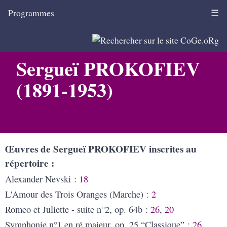
Programmes
☰
Sergueï PROKOFIEV
(1891-1953)
Œuvres de Sergueï PROKOFIEV inscrites au
répertoire
Alexander Nevski :
18
L'Amour des Trois Oranges (Marche) :
2
Romeo et Juliette - suite n°2, op. 64b :
26
,
20
Symphonie n°1 en ré majeur, op. 25 “Classique” :
26