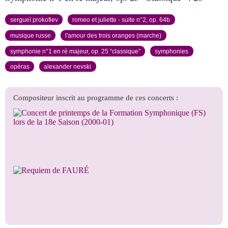
sergueï prokofiev
romeo et juliette - suite n°2, op. 64b
musique russe
l'amour des trois oranges (marche)
symphonie n°1 en ré majeur, op. 25 “classique”
symphonies
opéras
alexander nevski