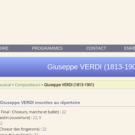
CRITES AU RÉPERTOIRE MUSICAL
OIRE
PROGRAMMES
CONTACT
ENR
Giuseppe VERDI (1813-19
usical
>
Compositeurs
>
Giuseppe VERDI (1813-1901)
Giuseppe VERDI inscrites au répertoire
~ Final : Choeurs, marche et ballet) :
22
estin (ouverture) :
22
,
9
22
Choeur des forgerons) :
22
eur des esclaves) :
22