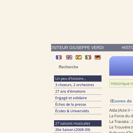
OEUVRES DU COMPOSITEUR GIUSEPPE VERDI (1813-1901) INS
HIST
Un peu d'histoire…
Historique m
3 choeurs, 2 orchestres
27 ans d'émotions
Engagé et solidaire
Œuvres de 
Échos de la presse
Aïda (Acte II 
Écoles & Universités
La Force du d
La Traviata :
27 saisons musicales
Le Trouvère (
26e Saison (2008-09)
Nabucco (Cho