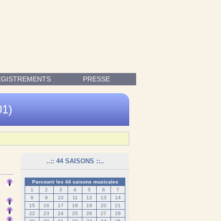
EGISTREMENTS
PRESSE
01)
..:: 44 SAISONS ::..
Parcourir les 44 saisons musicales
1
2
3
4
5
6
7
8
9
10
11
12
13
14
15
16
17
18
19
20
21
22
23
24
25
26
27
28