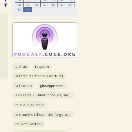
29
30
31
32
33
34
35
36
37
38
39
40
41
42
43
44
opéras
requiem
la force du destin (ouverture)
la traviata
giuseppe verdi
aïda (acte ii ~ final : choeurs, marche et ballet)
musique italienne
le trouvère (choeur des forgerons)
oeuvres sacrées