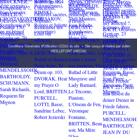
Conditions Générales d'Utilisation (CGU) du site
•
Site conçu et réalisé par Julien
VIEILLEFONT (HEC03)