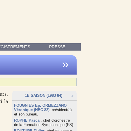
MINET.
EGISTREMENTS
PRESSE
»
urs,
1E SAISON (1983-84)
»
ci la
FOUGNIES Ep. ORMEZZANO
Véronique (HEC 82)
, président(e)
et son bureau.
ROPHE Pascal
, chef d'orchestre
de la
Formation Symphonique (FS)
.
BOUTURE Didier
, chef de choeur