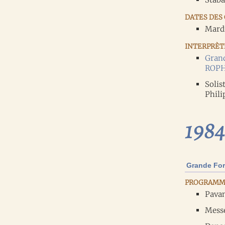
DATES DES 
Mardi
INTERPRÈTE
Gran
ROP
Soli
Phili
1984
Grande For
PROGRAMM
Pavan
Messe