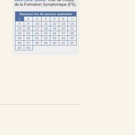
de la
Formation Symphonique (FS)
.
Parcourir les 44 saisons musicales
1
2
3
4
5
6
7
8
9
10
11
12
13
14
15
16
17
18
19
20
21
22
23
24
25
26
27
28
29
30
31
32
33
34
35
36
37
38
39
40
41
42
43
44