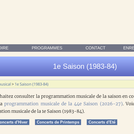
INE CARDIN, P. PERRODO, JEAN-FRANÇOIS BARRES, ANDRÉ GER
OIRE
PROGRAMMES
CONTACT
ENR
1e Saison (1983-84)
usical
>
1e Saison (1983-84)
uhaitez consulter la programmation musicale de la saison en co
la
programmation musicale de la 44e Saison (2026-27)
. Voi
ion musicale de la 1e Saison (1983-84).
oncerts d'Hiver
Concerts de Printemps
Concerts d'Eté