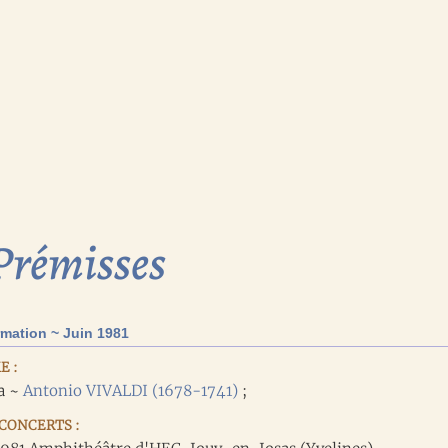
Prémisses
mation ~ Juin 1981
E :
a ~
Antonio VIVALDI (1678-1741)
;
CONCERTS :