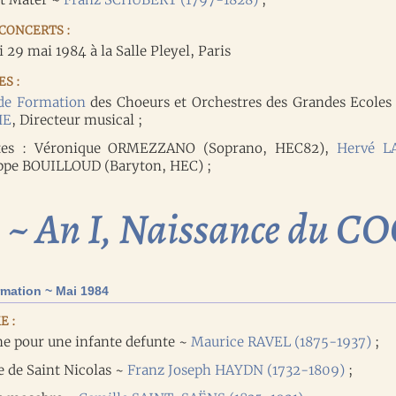
CONCERTS :
 29 mai 1984 à la Salle Pleyel, Paris
S :
de Formation
des Choeurs et Orchestres des Grandes Ecoles 
HE
, Directeur musical ;
stes : Véronique ORMEZZANO (Soprano, HEC82),
Hervé L
ppe BOUILLOUD (Baryton, HEC) ;
 ~ An I, Naissance du C
mation ~ Mai 1984
E :
e pour une infante defunte ~
Maurice RAVEL (1875-1937)
;
 de Saint Nicolas ~
Franz Joseph HAYDN (1732-1809)
;