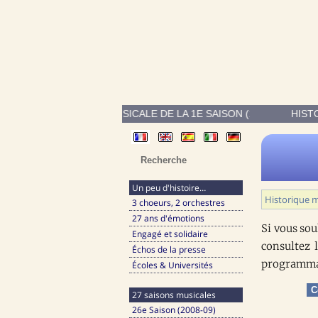
ROGRAMMATION MUSICALE DE LA 1E SAISON (1983-84) : CATHER
HIST
Un peu d'histoire…
Historique m
3 choeurs, 2 orchestres
27 ans d'émotions
Si vous so
Engagé et solidaire
consultez 
Échos de la presse
programmat
Écoles & Universités
C
27 saisons musicales
26e Saison (2008-09)