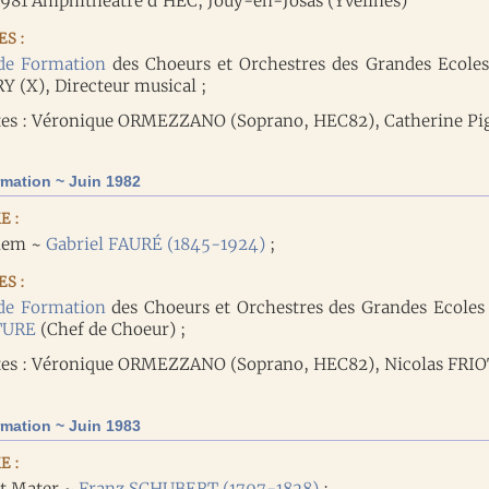
1981 Amphithéâtre d'HEC, Jouy-en-Josas (Yvelines)
S :
de Formation
des Choeurs et Orchestres des Grandes Ecoles
 (X), Directeur musical ;
tes : Véronique ORMEZZANO (Soprano, HEC82), Catherine Pi
mation ~ Juin 1982
E :
iem ~
Gabriel FAURÉ (1845-1924)
;
S :
de Formation
des Choeurs et Orchestres des Grandes Ecoles 
TURE
(Chef de Choeur) ;
tes : Véronique ORMEZZANO (Soprano, HEC82), Nicolas FRIOT
mation ~ Juin 1983
E :
t Mater ~
Franz SCHUBERT (1797-1828)
;