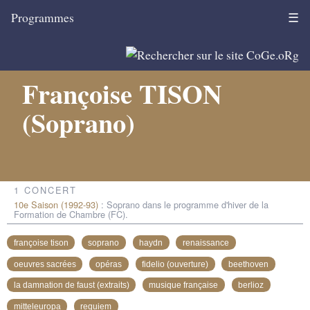
Programmes
☰
Françoise TISON
(Soprano)
1 CONCERT
10e Saison (1992-93)
: Soprano dans le programme d'hiver de la
Formation de Chambre (FC).
françoise tison
soprano
haydn
renaissance
oeuvres sacrées
opéras
fidelio (ouverture)
beethoven
la damnation de faust (extraits)
musique française
berlioz
mitteleuropa
requiem