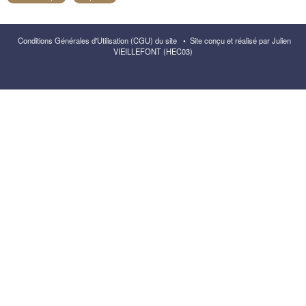
Conditions Générales d'Utilisation (CGU) du site
•
Site conçu et réalisé par Julien
VIEILLEFONT (HEC03)