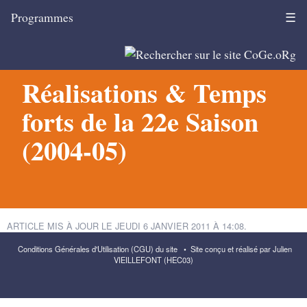
Programmes
☰
Réalisations & Temps
forts de la 22e Saison
(2004-05)
ARTICLE MIS À JOUR LE
JEUDI 6 JANVIER 2011 À 14:08
.
Conditions Générales d'Utilisation (CGU) du site
•
Site conçu et réalisé par Julien
VIEILLEFONT (HEC03)